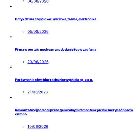
06/08/2026
Dotyk działa częściowo: warstwa, taśma, elektronika
05/08/2026
Firma w portalu medycznym: dodanie i opis zaufania
23/06/2026
Porównanie ofert biur rachunkowych dla sp. z o.o.
21/06/2026
Remont starej podłogi przed generalnym remontem: jak nie zaczynać prac w
ciemno
10/06/2026