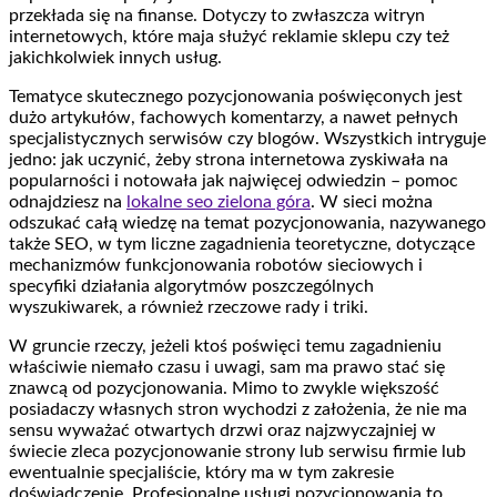
przekłada się na finanse. Dotyczy to zwłaszcza witryn
internetowych, które maja służyć reklamie sklepu czy też
jakichkolwiek innych usług.
Tematyce skutecznego pozycjonowania poświęconych jest
dużo artykułów, fachowych komentarzy, a nawet pełnych
specjalistycznych serwisów czy blogów. Wszystkich intryguje
jedno: jak uczynić, żeby strona internetowa zyskiwała na
popularności i notowała jak najwięcej odwiedzin – pomoc
odnajdziesz na
lokalne seo zielona góra
. W sieci można
odszukać całą wiedzę na temat pozycjonowania, nazywanego
także SEO, w tym liczne zagadnienia teoretyczne, dotyczące
mechanizmów funkcjonowania robotów sieciowych i
specyfiki działania algorytmów poszczególnych
wyszukiwarek, a również rzeczowe rady i triki.
W gruncie rzeczy, jeżeli ktoś poświęci temu zagadnieniu
właściwie niemało czasu i uwagi, sam ma prawo stać się
znawcą od pozycjonowania. Mimo to zwykle większość
posiadaczy własnych stron wychodzi z założenia, że nie ma
sensu wyważać otwartych drzwi oraz najzwyczajniej w
świecie zleca pozycjonowanie strony lub serwisu firmie lub
ewentualnie specjaliście, który ma w tym zakresie
doświadczenie. Profesjonalne usługi pozycjonowania to