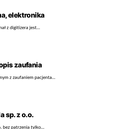
a, elektronika
ał z digitizera jest…
opis zaufania
dnym z zaufaniem pacjenta…
 sp. z o.o.
. bez patrzenia tylko…