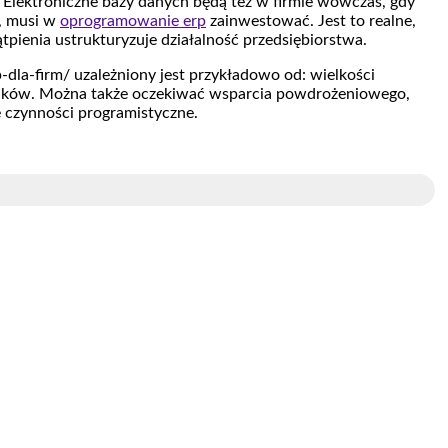
. Elektroniczne bazy danych będą też w firmie wówczas, gdy
ć, musi w
oprogramowanie erp
zainwestować. Jest to realne,
pienia ustrukturyzuje działalność przedsiębiorstwa.
dla-firm/ uzależniony jest przykładowo od: wielkości
wników. Można także oczekiwać wsparcia powdrożeniowego,
 czynności programistyczne.