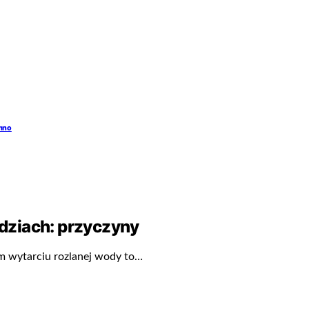
emno
dziach: przyczyny
im wytarciu rozlanej wody to…