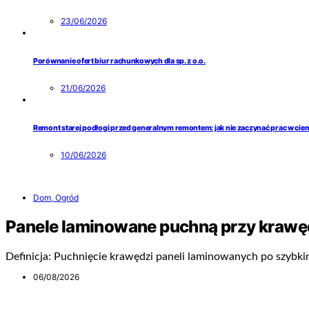
23/06/2026
Porównanie ofert biur rachunkowych dla sp. z o.o.
21/06/2026
Remont starej podłogi przed generalnym remontem: jak nie zaczynać prac w ci
10/06/2026
Dom, Ogród
Panele laminowane puchną przy krawę
Definicja: Puchnięcie krawędzi paneli laminowanych po szybk
06/08/2026