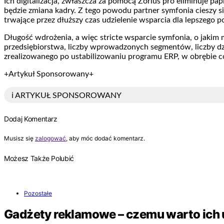
Ich digitalizacja, zwłaszcza za pomocą Zorius pro eliminuje p
będzie zmiana kadry. Z tego powodu partner symfonia cieszy si
trwające przez dłuższy czas udzielenie wsparcia dla lepszego 
Długość wdrożenia, a więc stricte wsparcie symfonia, o jakim
przedsiębiorstwa, liczby wprowadzonych segmentów, liczby d
zrealizowanego po ustabilizowaniu programu ERP, w obrębie c
+Artykuł Sponsorowany+
ℹ️ ARTYKUŁ SPONSOROWANY
Dodaj Komentarz
Musisz się
zalogować
, aby móc dodać komentarz.
Możesz Także Polubić
Pozostałe
Gadżety reklamowe – czemu warto ich