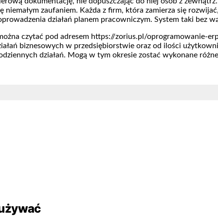
apierową dokumentację, nie dopuszczając do niej osób z zewnątrz
ę niemałym zaufaniem. Każda z firm, która zamierza się rozwija
poprowadzenia działań planem pracowniczym. System taki bez wąt
 można czytać pod adresem https://zorius.pl/oprogramowanie-erp-
ziałań biznesowych w przedsiębiorstwie oraz od ilości użytko
odziennych działań. Mogą w tym okresie zostać wykonane różne
 używać