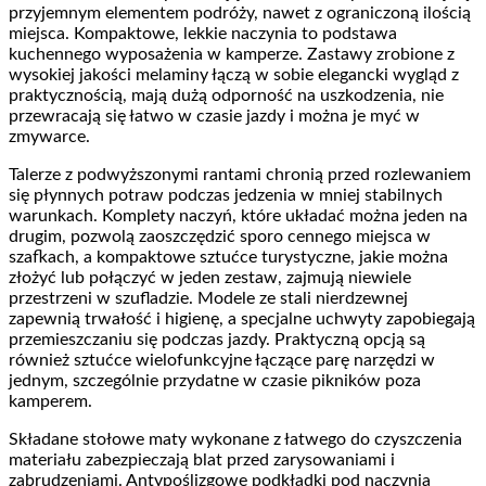
przyjemnym elementem podróży, nawet z ograniczoną ilością
miejsca. Kompaktowe, lekkie naczynia to podstawa
kuchennego wyposażenia w kamperze. Zastawy zrobione z
wysokiej jakości melaminy łączą w sobie elegancki wygląd z
praktycznością, mają dużą odporność na uszkodzenia, nie
przewracają się łatwo w czasie jazdy i można je myć w
zmywarce.
Talerze z podwyższonymi rantami chronią przed rozlewaniem
się płynnych potraw podczas jedzenia w mniej stabilnych
warunkach. Komplety naczyń, które układać można jeden na
drugim, pozwolą zaoszczędzić sporo cennego miejsca w
szafkach, a kompaktowe sztućce turystyczne, jakie można
złożyć lub połączyć w jeden zestaw, zajmują niewiele
przestrzeni w szufladzie. Modele ze stali nierdzewnej
zapewnią trwałość i higienę, a specjalne uchwyty zapobiegają
przemieszczaniu się podczas jazdy. Praktyczną opcją są
również sztućce wielofunkcyjne łączące parę narzędzi w
jednym, szczególnie przydatne w czasie pikników poza
kamperem.
Składane stołowe maty wykonane z łatwego do czyszczenia
materiału zabezpieczają blat przed zarysowaniami i
zabrudzeniami. Antypoślizgowe podkładki pod naczynia