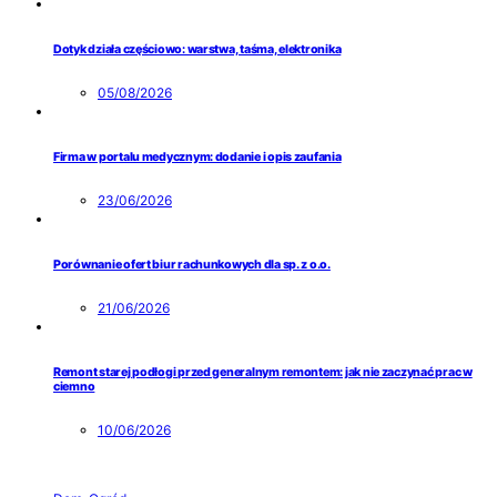
Dotyk działa częściowo: warstwa, taśma, elektronika
05/08/2026
Firma w portalu medycznym: dodanie i opis zaufania
23/06/2026
Porównanie ofert biur rachunkowych dla sp. z o.o.
21/06/2026
Remont starej podłogi przed generalnym remontem: jak nie zaczynać prac w
ciemno
10/06/2026