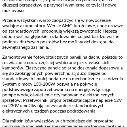
dłuższej perspektywie przynosi wymierne korzyści i nowe
możliwości.
Przede wszystkim warto zaopatrzyć się w nowoczesne,
wydajne akumulatory. Wersje AMG lub żelowe, choć droższe
od standardowych, proponują większą żywotność i lepszą
odporność na głębokie rozładowanie, co jest bardzo ważne
podczas dłuższych postojów bez możliwości dostępu do
zewnętrznego zasilania.
Zamontowanie fotowoltaicznych paneli na dachu pojazdu to
rozwiązanie coraz częściej wybierane przez właścicieli
kamperów. Elastyczne panele solarne doskonale dopasowują
się do zaokrąglonych powierzchni, są dużo lżejsze od
standardowych i mniej podatne na mechaniczne uszkodzenia.
System o mocy 150-200W pozwala na pokrycie
podstawowego zapotrzebowania na energię, włączając
pompę wody, oświetlenie czy ładowanie elektronicznych
sprzętów. Przetworniki prądu przekształcające napięcie 12V
na 230V umożliwiają korzystanie ze standardowych
elektrycznych urządzeń podczas podróżowania.
Dla miłośników wyjazdów w chłodniejsze dni przydatne
mogą się okazać elektryczne ogrzewacze postojowe zasilane z