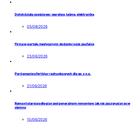
Dotyk działa częściowo: warstwa, taśma, elektronika
05/08/2026
Firma w portalu medycznym: dodanie i opis zaufania
23/06/2026
Porównanie ofert biur rachunkowych dla sp. z o.o.
21/06/2026
Remont starej podłogi przed generalnym remontem: jak nie zaczynać prac w
ciemno
10/06/2026