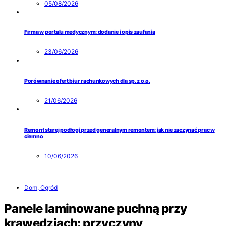
05/08/2026
Firma w portalu medycznym: dodanie i opis zaufania
23/06/2026
Porównanie ofert biur rachunkowych dla sp. z o.o.
21/06/2026
Remont starej podłogi przed generalnym remontem: jak nie zaczynać prac w
ciemno
10/06/2026
Dom, Ogród
Panele laminowane puchną przy
krawędziach: przyczyny