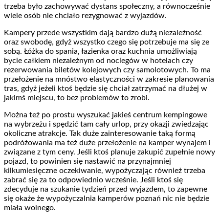
trzeba było zachowywać dystans społeczny, a równocześnie
wiele osób nie chciało rezygnować z wyjazdów.
Kampery przede wszystkim dają bardzo dużą niezależność
oraz swobodę, gdyż wszystko czego się potrzebuje ma się ze
sobą. Łóżka do spania, łazienka oraz kuchnia umożliwiają
bycie całkiem niezależnym od noclegów w hotelach czy
rezerwowania biletów kolejowych czy samolotowych. To ma
przełożenie na mnóstwo elastyczności w zakresie planowania
tras, gdyż jeżeli ktoś będzie się chciał zatrzymać na dłużej w
jakimś miejscu, to bez problemów to zrobi.
Można też po prostu wyszukać jakieś centrum kempingowe
na wybrzeżu i spędzić tam cały urlop, przy okazji zwiedzając
okoliczne atrakcje. Tak duże zainteresowanie taką formą
podróżowania ma też duże przełożenie na kamper wynajem i
związane z tym ceny. Jeśli ktoś planuje zakupić zupełnie nowy
pojazd, to powinien się nastawić na przynajmniej
kilkumiesięczne oczekiwanie, wypożyczając również trzeba
zabrać się za to odpowiednio wcześnie. Jeśli ktoś się
zdecyduje na szukanie tydzień przed wyjazdem, to zapewne
się okaże że wypożyczalnia kamperów poznań nic nie będzie
miała wolnego.