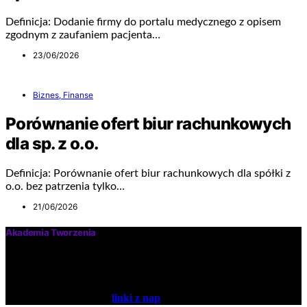
Definicja: Dodanie firmy do portalu medycznego z opisem
zgodnym z zaufaniem pacjenta…
23/06/2026
Biznes, Finanse
Porównanie ofert biur rachunkowych
dla sp. z o.o.
Definicja: Porównanie ofert biur rachunkowych dla spółki z
o.o. bez patrzenia tylko…
21/06/2026
Akademia Tworzenia
Nasz serwis to miejsce, gdzie każdy może wyrazić siebie,
swoje poglądy. To czym chcesz się podzielić może teraz
przeczytać wiele osób. Podziel się swoimi przemyśleniami z
linki z nap
naszymi czytelnikami.