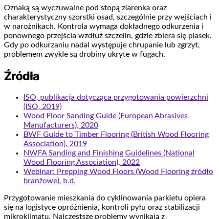
Oznaką są wyczuwalne pod stopą ziarenka oraz
charakterystyczny szorstki osad, szczególnie przy wejściach i
w narożnikach. Kontrola wymaga dokładnego odkurzenia i
ponownego przejścia wzdłuż szczelin, gdzie zbiera się piasek.
Gdy po odkurzaniu nadal występuje chrupanie lub zgrzyt,
problemem zwykle są drobiny ukryte w fugach.
Źródła
ISO, publikacja dotycząca przygotowania powierzchni
(ISO, 2019)
Wood Floor Sanding Guide (European Abrasives
Manufacturers), 2020
BWF Guide to Timber Flooring (British Wood Flooring
Association), 2019
NWFA Sanding and Finishing Guidelines (National
Wood Flooring Association), 2022
Webinar: Prepping Wood Floors (Wood Flooring źródło
branżowe), b.d.
Przygotowanie mieszkania do cyklinowania parkietu opiera
się na logistyce opróżnienia, kontroli pyłu oraz stabilizacji
mikroklimatu. Najczęstsze problemy wynikają z