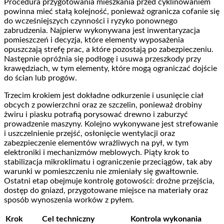
Procedura przygotowania mieszkania przed cyklinowaniem
powinna mieć stałą kolejność, ponieważ ogranicza cofanie się
do wcześniejszych czynności i ryzyko ponownego
zabrudzenia. Najpierw wykonywana jest inwentaryzacja
pomieszczeń i decyzja, które elementy wyposażenia
opuszczają strefę prac, a które pozostają po zabezpieczeniu.
Następnie opróżnia się podłogę i usuwa przeszkody przy
krawędziach, w tym elementy, które mogą ograniczać dojście
do ścian lub progów.
Trzecim krokiem jest dokładne odkurzenie i usunięcie ciał
obcych z powierzchni oraz ze szczelin, ponieważ drobiny
żwiru i piasku potrafią porysować drewno i zaburzyć
prowadzenie maszyny. Kolejno wykonywane jest strefowanie
i uszczelnienie przejść, osłonięcie wentylacji oraz
zabezpieczenie elementów wrażliwych na pył, w tym
elektroniki i mechanizmów meblowych. Piąty krok to
stabilizacja mikroklimatu i ograniczenie przeciągów, tak aby
warunki w pomieszczeniu nie zmieniały się gwałtownie.
Ostatni etap obejmuje kontrolę gotowości: drożne przejścia,
dostęp do gniazd, przygotowane miejsce na materiały oraz
sposób wynoszenia worków z pyłem.
Krok
Cel techniczny
Kontrola wykonania