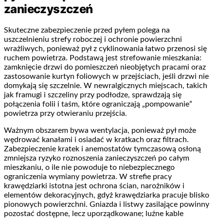
zanieczyszczeń
Skuteczne zabezpieczenie przed pyłem polega na
uszczelnieniu strefy roboczej i ochronie powierzchni
wrażliwych, ponieważ pył z cyklinowania łatwo przenosi się
ruchem powietrza. Podstawą jest strefowanie mieszkania:
zamknięcie drzwi do pomieszczeń nieobjętych pracami oraz
zastosowanie kurtyn foliowych w przejściach, jeśli drzwi nie
domykają się szczelnie. W newralgicznych miejscach, takich
jak framugi i szczeliny przy podłodze, sprawdzają się
połączenia folii i taśm, które ograniczają „pompowanie”
powietrza przy otwieraniu przejścia.
Ważnym obszarem bywa wentylacja, ponieważ pył może
wędrować kanałami i osiadać w kratkach oraz filtrach.
Zabezpieczenie kratek i anemostatów tymczasową osłoną
zmniejsza ryzyko roznoszenia zanieczyszczeń po całym
mieszkaniu, o ile nie powoduje to niebezpiecznego
ograniczenia wymiany powietrza. W strefie pracy
krawędziarki istotna jest ochrona ścian, narożników i
elementów dekoracyjnych, gdyż krawędziarka pracuje blisko
pionowych powierzchni. Gniazda i listwy zasilające powinny
pozostać dostępne, lecz uporządkowane; luźne kable