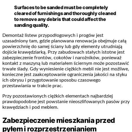
Surfaces to be sanded must be completely
cleared of furnishings and thoroughly cleaned
to remove any debris that could affect the
sanding quality.
Demontaż listew przypodłogowych i progów jest
uzasadniony tam, gdzie planowana renowacja obejmuje całą
powierzchnię do samej ściany lub gdy elementy utrudniają
dojście krawędziarką. Przy zabudowach stałych istotne jest
zabezpieczenie frontów, cokołów i narożników, ponieważ
kontakt z maszyną lub materiałem ściernym może pozostawić
trwałe ślady. Gdy wyniesienie ciężkich mebli nie jest możliwe,
konieczne jest zaakceptowanie ograniczenia jakości na styku
ich obrysu i przygotowanie sposobu czasowego
przestawiania w trakcie prac.
Przy pozostawionych ciężkich elementach najbardziej
prawdopodobne jest powstanie nieoszlifowanych pasów przy
krawędziach i pod meblem.
Zabezpieczenie mieszkania przed
pyłem i rozprzestrzenianiem