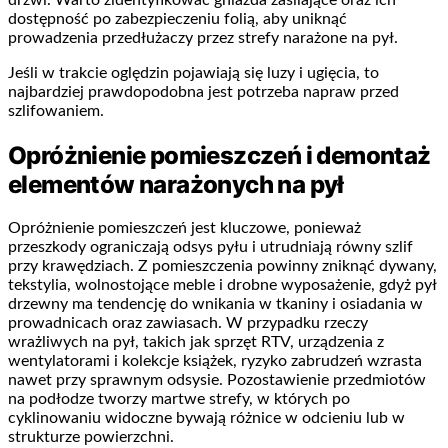
drzwi. Warto zidentyfikować gniazda zasilające oraz ich
dostępność po zabezpieczeniu folią, aby uniknąć
prowadzenia przedłużaczy przez strefy narażone na pył.
Jeśli w trakcie oględzin pojawiają się luzy i ugięcia, to
najbardziej prawdopodobna jest potrzeba napraw przed
szlifowaniem.
Opróżnienie pomieszczeń i demontaż
elementów narażonych na pył
Opróżnienie pomieszczeń jest kluczowe, ponieważ
przeszkody ograniczają odsys pyłu i utrudniają równy szlif
przy krawędziach. Z pomieszczenia powinny zniknąć dywany,
tekstylia, wolnostojące meble i drobne wyposażenie, gdyż pył
drzewny ma tendencję do wnikania w tkaniny i osiadania w
prowadnicach oraz zawiasach. W przypadku rzeczy
wrażliwych na pył, takich jak sprzęt RTV, urządzenia z
wentylatorami i kolekcje książek, ryzyko zabrudzeń wzrasta
nawet przy sprawnym odsysie. Pozostawienie przedmiotów
na podłodze tworzy martwe strefy, w których po
cyklinowaniu widoczne bywają różnice w odcieniu lub w
strukturze powierzchni.