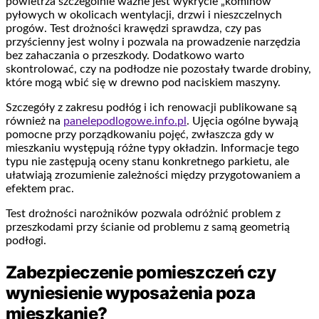
powietrza szczególnie ważne jest wykrycie „kominów”
pyłowych w okolicach wentylacji, drzwi i nieszczelnych
progów. Test drożności krawędzi sprawdza, czy pas
przyścienny jest wolny i pozwala na prowadzenie narzędzia
bez zahaczania o przeszkody. Dodatkowo warto
skontrolować, czy na podłodze nie pozostały twarde drobiny,
które mogą wbić się w drewno pod naciskiem maszyny.
Szczegóły z zakresu podłóg i ich renowacji publikowane są
również na
panelepodlogowe.info.pl
. Ujęcia ogólne bywają
pomocne przy porządkowaniu pojęć, zwłaszcza gdy w
mieszkaniu występują różne typy okładzin. Informacje tego
typu nie zastępują oceny stanu konkretnego parkietu, ale
ułatwiają zrozumienie zależności między przygotowaniem a
efektem prac.
Test drożności narożników pozwala odróżnić problem z
przeszkodami przy ścianie od problemu z samą geometrią
podłogi.
Zabezpieczenie pomieszczeń czy
wyniesienie wyposażenia poza
mieszkanie?