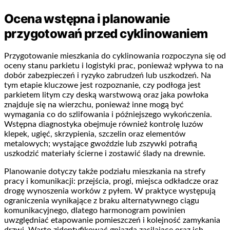
Ocena wstępna i planowanie
przygotowań przed cyklinowaniem
Przygotowanie mieszkania do cyklinowania rozpoczyna się od
oceny stanu parkietu i logistyki prac, ponieważ wpływa to na
dobór zabezpieczeń i ryzyko zabrudzeń lub uszkodzeń. Na
tym etapie kluczowe jest rozpoznanie, czy podłoga jest
parkietem litym czy deską warstwową oraz jaka powłoka
znajduje się na wierzchu, ponieważ inne mogą być
wymagania co do szlifowania i późniejszego wykończenia.
Wstępna diagnostyka obejmuje również kontrolę luzów
klepek, ugięć, skrzypienia, szczelin oraz elementów
metalowych; wystające gwoździe lub zszywki potrafią
uszkodzić materiały ścierne i zostawić ślady na drewnie.
Planowanie dotyczy także podziału mieszkania na strefy
pracy i komunikacji: przejścia, progi, miejsca odkładcze oraz
drogę wynoszenia worków z pyłem. W praktyce występują
ograniczenia wynikające z braku alternatywnego ciągu
komunikacyjnego, dlatego harmonogram powinien
uwzględniać etapowanie pomieszczeń i kolejność zamykania