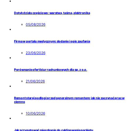
Dotyk działa częściowo: warstwa, taśma, elektronika
05/08/2026
Firma w portalu medycznym: dodanie i opis zaufania
23/06/2026
Porównanie ofert biur rachunkowych dla sp. z o.o.
21/06/2026
Remont starej podłogi przed generalnym remontem: jak nie zaczynać prac w
ciemno
10/06/2026
Jak przygotować mieszkanie do cyklinowania parkietu