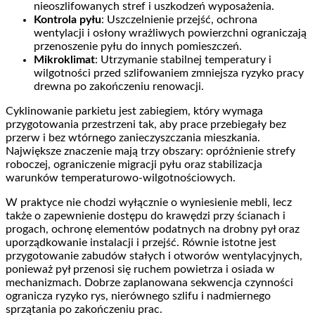
nieoszlifowanych stref i uszkodzeń wyposażenia.
Kontrola pyłu
: Uszczelnienie przejść, ochrona
wentylacji i osłony wrażliwych powierzchni ograniczają
przenoszenie pyłu do innych pomieszczeń.
Mikroklimat
: Utrzymanie stabilnej temperatury i
wilgotności przed szlifowaniem zmniejsza ryzyko pracy
drewna po zakończeniu renowacji.
Cyklinowanie parkietu jest zabiegiem, który wymaga
przygotowania przestrzeni tak, aby prace przebiegały bez
przerw i bez wtórnego zanieczyszczania mieszkania.
Największe znaczenie mają trzy obszary: opróżnienie strefy
roboczej, ograniczenie migracji pyłu oraz stabilizacja
warunków temperaturowo-wilgotnościowych.
W praktyce nie chodzi wyłącznie o wyniesienie mebli, lecz
także o zapewnienie dostępu do krawędzi przy ścianach i
progach, ochronę elementów podatnych na drobny pył oraz
uporządkowanie instalacji i przejść. Równie istotne jest
przygotowanie zabudów stałych i otworów wentylacyjnych,
ponieważ pył przenosi się ruchem powietrza i osiada w
mechanizmach. Dobrze zaplanowana sekwencja czynności
ogranicza ryzyko rys, nierównego szlifu i nadmiernego
sprzątania po zakończeniu prac.