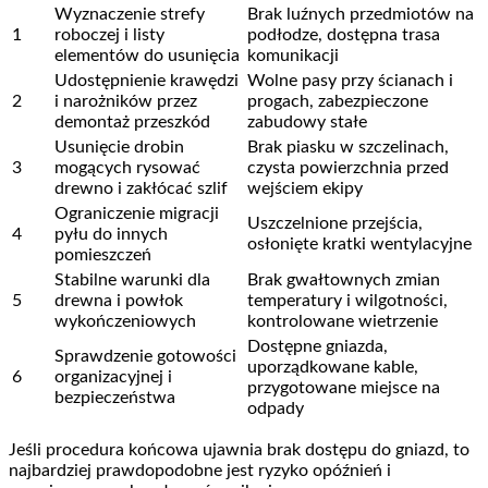
Wyznaczenie strefy
Brak luźnych przedmiotów na
1
roboczej i listy
podłodze, dostępna trasa
elementów do usunięcia
komunikacji
Udostępnienie krawędzi
Wolne pasy przy ścianach i
2
i narożników przez
progach, zabezpieczone
demontaż przeszkód
zabudowy stałe
Usunięcie drobin
Brak piasku w szczelinach,
3
mogących rysować
czysta powierzchnia przed
drewno i zakłócać szlif
wejściem ekipy
Ograniczenie migracji
Uszczelnione przejścia,
4
pyłu do innych
osłonięte kratki wentylacyjne
pomieszczeń
Stabilne warunki dla
Brak gwałtownych zmian
5
drewna i powłok
temperatury i wilgotności,
wykończeniowych
kontrolowane wietrzenie
Dostępne gniazda,
Sprawdzenie gotowości
uporządkowane kable,
6
organizacyjnej i
przygotowane miejsce na
bezpieczeństwa
odpady
Jeśli procedura końcowa ujawnia brak dostępu do gniazd, to
najbardziej prawdopodobne jest ryzyko opóźnień i