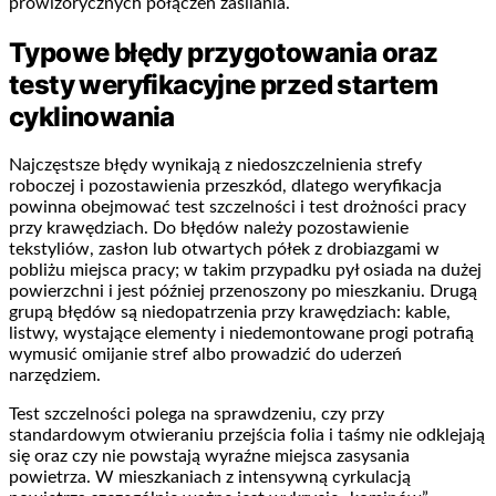
prowizorycznych połączeń zasilania.
Typowe błędy przygotowania oraz
testy weryfikacyjne przed startem
cyklinowania
Najczęstsze błędy wynikają z niedoszczelnienia strefy
roboczej i pozostawienia przeszkód, dlatego weryfikacja
powinna obejmować test szczelności i test drożności pracy
przy krawędziach. Do błędów należy pozostawienie
tekstyliów, zasłon lub otwartych półek z drobiazgami w
pobliżu miejsca pracy; w takim przypadku pył osiada na dużej
powierzchni i jest później przenoszony po mieszkaniu. Drugą
grupą błędów są niedopatrzenia przy krawędziach: kable,
listwy, wystające elementy i niedemontowane progi potrafią
wymusić omijanie stref albo prowadzić do uderzeń
narzędziem.
Test szczelności polega na sprawdzeniu, czy przy
standardowym otwieraniu przejścia folia i taśmy nie odklejają
się oraz czy nie powstają wyraźne miejsca zasysania
powietrza. W mieszkaniach z intensywną cyrkulacją