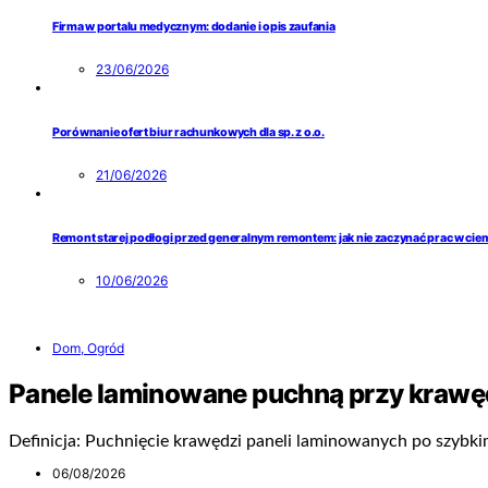
Firma w portalu medycznym: dodanie i opis zaufania
23/06/2026
Porównanie ofert biur rachunkowych dla sp. z o.o.
21/06/2026
Remont starej podłogi przed generalnym remontem: jak nie zaczynać prac w ci
10/06/2026
Dom, Ogród
Panele laminowane puchną przy krawę
Definicja: Puchnięcie krawędzi paneli laminowanych po szybk
06/08/2026