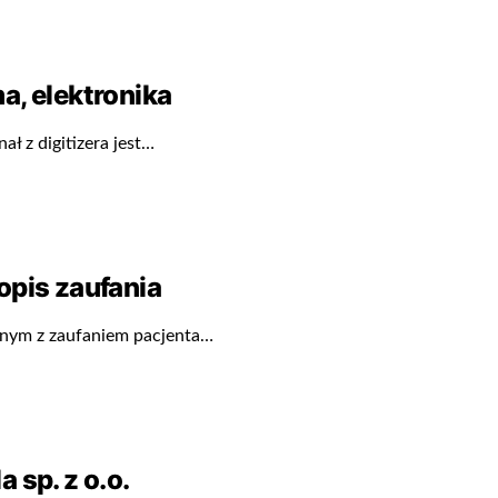
a, elektronika
ał z digitizera jest…
opis zaufania
dnym z zaufaniem pacjenta…
 sp. z o.o.