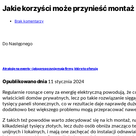
Jakie korzyści może przynieść montaż 
Brak komentarzy
Do Następnego
Atrakcje na eventy – jaką propozycję mają firmy, które to oferują
Opublikowano dnia
11 stycznia 2024
Regularnie rosnące ceny za energię elektryczną powodują, że c
właścicieli domów prywatnych, lecz po takie rozwiązanie sięg
tysięcy paneli słonecznych, co w rezultacie daje naprawdę d
dodatkowo bez większego problemu mogą przepracować nawet p
Z takich też powodów warto zdecydować się na ich montaż, n
kilkadziesiąt tysięcy złotych, lecz dużo osób obniża znacząc
unijnych i lokalnych, i mają one zachęcać do instalacji odnawial