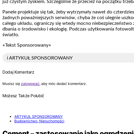
już czystym zyskiem. Szczególnie że przecież na początku trz
Panele projektuje się tak, żeby wytrzymały nawet do czterdzies
żadnych poważniejszych serwisów, chyba że coś ulegnie uszkod
całego układu, ograniczy się wtedy mocno niebezpieczeństwo 
dbania o środowisko i ekologię. Podczas użytkowania fotowolta
światło.
+Tekst Sponsorowany+
ℹ️ ARTYKUŁ SPONSOROWANY
Dodaj Komentarz
Musisz się
zalogować
, aby móc dodać komentarz.
Możesz Także Polubić
ARTYKUŁ SPONSOROWANY
Budownictwo, Nieruchomości
Cement – zastosowanie jako ogrodzeni