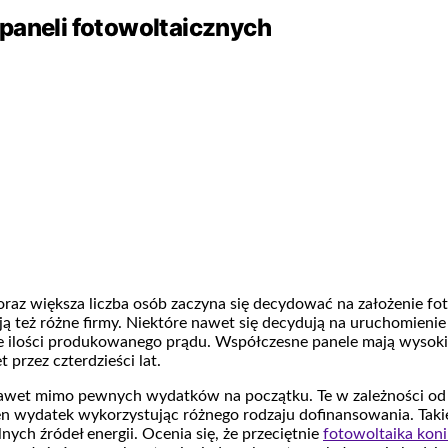
paneli fotowoltaicznych
oraz większa liczba osób zaczyna się decydować na założenie fot
ają też różne firmy. Niektóre nawet się decydują na uruchomien
uże ilości produkowanego prądu. Współczesne panele mają wysok
rzez czterdzieści lat.
awet mimo pewnych wydatków na początku. Te w zależności od w
o ten wydatek wykorzystując różnego rodzaju dofinansowania. Ta
nych źródeł energii. Ocenia się, że przeciętnie
fotowoltaika kon