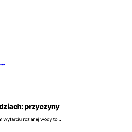
emno
dziach: przyczyny
im wytarciu rozlanej wody to…