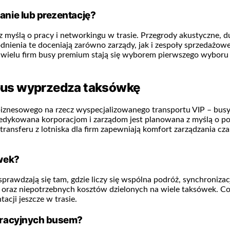
nie lub prezentację?
yślą o pracy i networkingu w trasie. Przegrody akustyczne, duż
nienia te doceniają zarówno zarządy, jak i zespoły sprzedażow
ielu firm busy premium stają się wyborem pierwszego wyboru na 
e bus wyprzedza taksówkę
a biznesowego na rzecz wyspecjalizowanego transportu VIP – busy
ów dedykowana korporacjom i zarządom jest planowana z myślą o 
transferu z lotniska dla firm zapewniają komfort zarządzania cz
wek?
rawdzają się tam, gdzie liczy się wspólna podróż, synchronizacj
eń oraz niepotrzebnych kosztów dzielonych na wiele taksówek. 
cji jeszcze w trasie.
gracyjnych busem?