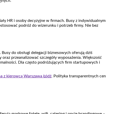
yjnych.
iały HR i osoby decyzyjne w firmach. Busy z indywidualnym
ostosować podróż do wizerunku i potrzeb firmy. Nie bez
 Busy do obsługi delegacji biznesowych oferują dziś
oty oraz przeanalizować szczegóły wyposażenia. Większość
rmalności. Dla często podróżujących firm startupowych i
a z kierowcą Warszawa Łódź
. Polityka transparentnych cen
rują markowe fotele, wifi, catering i opcje brandingowe –