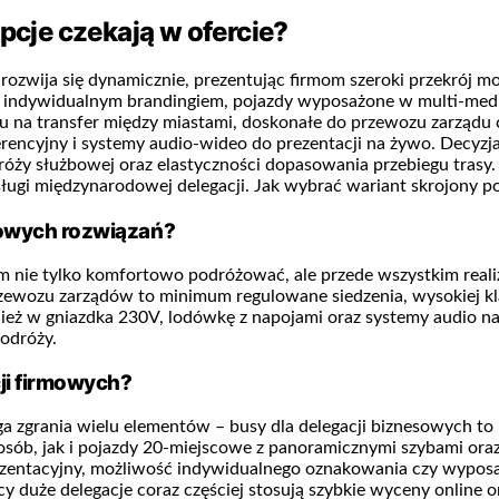
pcje czekają w ofercie?
zwija się dynamicznie, prezentując firmom szeroki przekrój mo
z indywidualnym brandingiem, pojazdy wyposażone w multi-medi
nesu na transfer między miastami, doskonałe do przewozu zarzą
ferencyjny i systemy audio-wideo do prezentacji na żywo. Decyzja
róży służbowej oraz elastyczności dopasowania przebiegu trasy
ugi międzynarodowej delegacji. Jak wybrać wariant skrojony p
dowych rozwiązań?
m nie tylko komfortowo podróżować, ale przede wszystkim reali
zewozu zarządów to minimum regulowane siedzenia, wysokiej kla
nież w gniazdka 230V, lodówkę z napojami oraz systemy audio na
podróży.
ji firmowych?
a zgrania wielu elementów – busy dla delegacji biznesowych to 
osób, jak i pojazdy 20-miejscowe z panoramicznymi szybami or
ezentacyjny, możliwość indywidualnego oznakowania czy wyposaż
duże delegacje coraz częściej stosują szybkie wyceny online ora