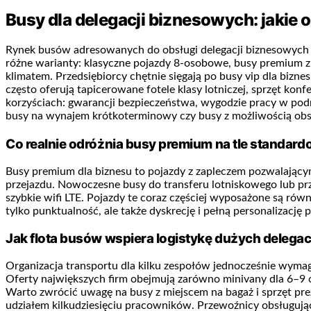
Busy dla delegacji biznesowych: jakie o
Rynek busów adresowanych do obsługi delegacji biznesowych ro
różne warianty: klasyczne pojazdy 8-osobowe, busy premium 
klimatem. Przedsiębiorcy chętnie sięgają po busy vip dla biz
często oferują tapicerowane fotele klasy lotniczej, sprzęt kon
korzyściach: gwarancji bezpieczeństwa, wygodzie pracy w pod
busy na wynajem krótkoterminowy czy busy z możliwością obsł
Co realnie odróżnia busy premium na tle standar
Busy premium dla biznesu to pojazdy z zapleczem pozwalający
przejazdu. Nowoczesne busy do transferu lotniskowego lub pr
szybkie wifi LTE. Pojazdy te coraz częściej wyposażone są rów
tylko punktualność, ale także dyskrecję i pełną personalizację 
Jak flota busów wspiera logistykę dużych delegac
Organizacja transportu dla kilku zespołów jednocześnie wymag
Oferty największych firm obejmują zarówno minivany dla 6–9 
Warto zwrócić uwagę na busy z miejscem na bagaż i sprzęt pr
udziałem kilkudziesięciu pracowników. Przewoźnicy obsługujący 