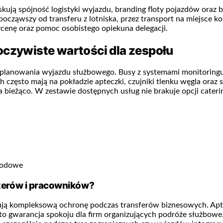
skują spójność logistyki wyjazdu, branding floty pojazdów ora
począwszy od transferu z lotniska, przez transport na miejsce ko
cenę oraz pomoc osobistego opiekuna delegacji.
oczywiste wartości dla zespołu
planowania wyjazdu służbowego. Busy z systemami monitoringu,
 często mają na pokładzie apteczki, czujniki tlenku węgla oraz sp
na bieżąco. W zestawie dostępnych usług nie brakuje opcji cater
arodowe
żerów i pracowników?
 kompleksową ochronę podczas transferów biznesowych. Aptecz
gwarancja spokoju dla firm organizujących podróże służbowe. L