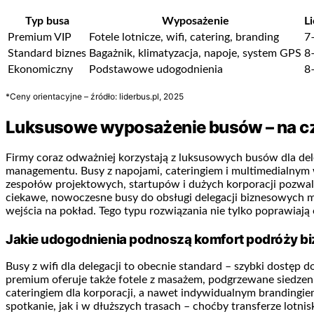
Typ busa
Wyposażenie
L
Premium VIP
Fotele lotnicze, wifi, catering, branding
7
Standard biznes
Bagażnik, klimatyzacja, napoje, system GPS
8
Ekonomiczny
Podstawowe udogodnienia
8
*Ceny orientacyjne – źródło: liderbus.pl, 2025
Luksusowe wyposażenie busów – na c
Firmy coraz odważniej korzystają z luksusowych busów dla del
managementu. Busy z napojami, cateringiem i multimedialnym 
zespołów projektowych, startupów i dużych korporacji pozwala
ciekawe, nowoczesne busy do obsługi delegacji biznesowych m
wejścia na pokład. Tego typu rozwiązania nie tylko poprawia
Jakie udogodnienia podnoszą komfort podróży b
Busy z wifi dla delegacji to obecnie standard – szybki dostęp
premium oferuje także fotele z masażem, podgrzewane siedzeni
cateringiem dla korporacji, a nawet indywidualnym branding
spotkanie, jak i w dłuższych trasach – choćby transferze lotni