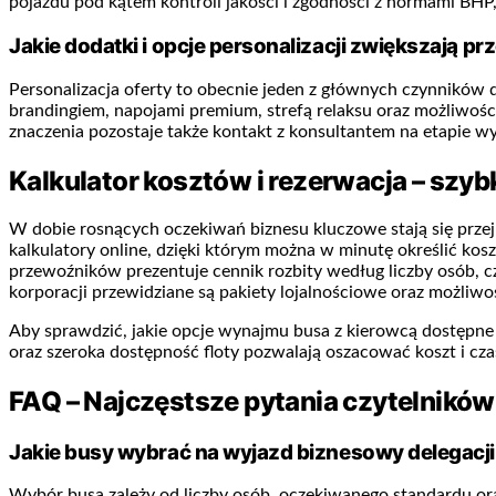
pojazdu pod kątem kontroli jakości i zgodności z normami BHP
Jakie dodatki i opcje personalizacji zwiększają 
Personalizacja oferty to obecnie jeden z głównych czynników 
brandingiem, napojami premium, strefą relaksu oraz możliwośc
znaczenia pozostaje także kontakt z konsultantem na etapie wy
Kalkulator kosztów i rezerwacja – szyb
W dobie rosnących oczekiwań biznesu kluczowe stają się przej
kalkulatory online, dzięki którym można w minutę określić ko
przewoźników prezentuje cennik rozbity według liczby osób, cz
korporacji przewidziane są pakiety lojalnościowe oraz możliw
Aby sprawdzić, jakie opcje wynajmu busa z kierowcą dostępne 
oraz szeroka dostępność floty pozwalają oszacować koszt i cz
FAQ – Najczęstsze pytania czytelników
Jakie busy wybrać na wyjazd biznesowy delegacji
Wybór busa zależy od liczby osób, oczekiwanego standardu ora