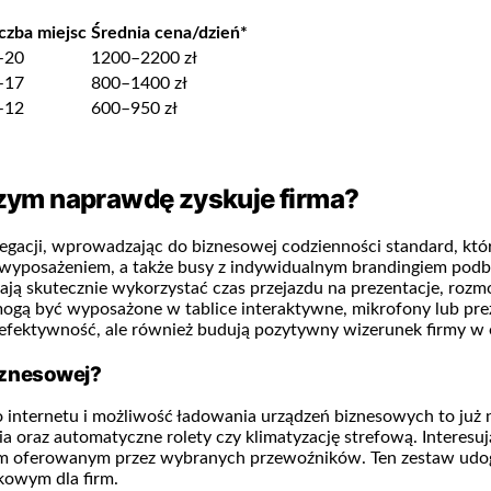
iczba miejsc
Średnia cena/dzień*
–20
1200–2200 zł
–17
800–1400 zł
–12
600–950 zł
zym naprawdę zyskuje firma?
egacji, wprowadzając do biznesowej codzienności standard, któ
wyposażeniem, a także busy z indywidualnym brandingiem podbij
ją skutecznie wykorzystać czas przejazdu na prezentacje, rozm
ogą być wyposażone w tablice interaktywne, mikrofony lub pre
ją efektywność, ale również budują pozytywny wizerunek firmy 
iznesowej?
 do internetu i możliwość ładowania urządzeń biznesowych to już
a oraz automatyczne rolety czy klimatyzację strefową. Interesu
iem oferowanym przez wybranych przewoźników. Ten zestaw udog
skowym dla firm.