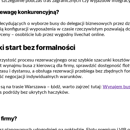
, szczególnie podczas tras zagranicznych czy wyjazdów integrac
przewagę konkurencyjną?
decydujących o wyborze busy do delegacji biznesowych przez dz
ią konfiguracji wyposażenia w czasie rzeczywistym pozwalają d
ceny – osobiście lub przez wygodny livechat online.
ki start bez formalności
rzystość procesu rezerwacyjnego oraz szybkie szacunki kosztów.
szt wynajmu busa z kierowcą dla firmy, sprawdzić dostępność fl
asu i dystansu, a obsługa rezerwacji przebiega bez zbędnych fo
ość negocjacji indywidualnych warunków.
są na trasie Warszawa – Łódź, warto zajrzeć tutaj:
Wynajem bus
as podróży bez ukrytych haczyków.
 firmy?
z planowanych udogodnień na pokładzie. Floty premium i VIP ofe