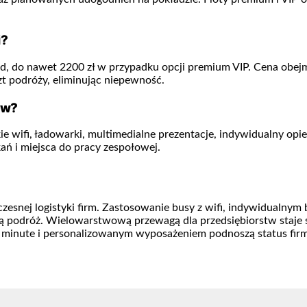
i?
dard, do nawet 2200 zł w przypadku opcji premium VIP. Cena obe
t podróży, eliminując niepewność.
ów?
wifi, ładowarki, multimedialne prezentacje, indywidualny opieku
ań i miejsca do pracy zespołowej.
esnej logistyki firm. Zastosowanie busy z wifi, indywidualnym
 podróż. Wielowarstwową przewagą dla przedsiębiorstw staje s
t minute i personalizowanym wyposażeniem podnoszą status firm