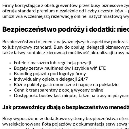
Firmy korzystające z obsługi eventów przez busy biznesowe zy
oferują standard premium niezależnie od liczby uczestników – 
umożliwia wcześniejszą rezerwację online, natychmiastową wy
Bezpieczeństwo podróży i dodatki: nie
Bezpieczeństwo to jeden z najważniejszych aspektów podczas 
to już rynkowy standard. Busy do obsługi delegacji biznesowych
także łatwy kontakt z kierowcą i możliwość aktualizacji trasy 
Fotele z masażem lub regulacją pozycji
Bogaty zestaw multimediów i szybkie wifi LTE
Branding pojazdu pod logotyp firmy
Indywidualny opiekun delegacji 24/7
Różne pakiety gastronomiczne i napoje na pokładzie
Cennik transparentny z opcją wyceny online
Dostępność busów last minute, także na trasy międzyn
Jak przewoźnicy dbają o bezpieczeństwo mened
Busy wyposażone w dodatkowe systemy bezpieczeństwa oferują
wyselekcjonowana flota pojazdów z dokumentacją serwisową to 