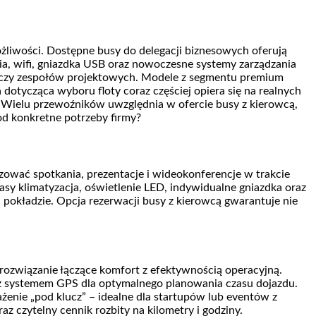
żliwości. Dostępne busy do delegacji biznesowych oferują
a, wifi, gniazdka USB oraz nowoczesne systemy zarządzania
du czy zespołów projektowych. Modele z segmentu premium
 dotycząca wyboru floty coraz częściej opiera się na realnych
. Wielu przewoźników uwzględnia w ofercie busy z kierowcą,
od konkretne potrzeby firmy?
zować spotkania, prezentacje i wideokonferencje w trakcie
sy klimatyzacja, oświetlenie LED, indywidualne gniazdka oraz
 pokładzie. Opcja rezerwacji busy z kierowcą gwarantuje nie
rozwiązanie łączące komfort z efektywnością operacyjną.
az systemem GPS dla optymalnego planowania czasu dojazdu.
enie „pod klucz” – idealne dla startupów lub eventów z
z czytelny cennik rozbity na kilometry i godziny.