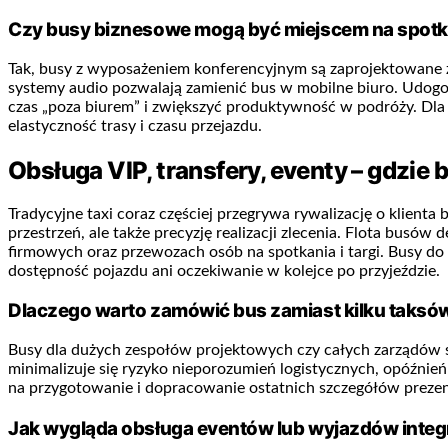
Czy busy biznesowe mogą być miejscem na spotka
Tak, busy z wyposażeniem konferencyjnym są zaprojektowane z m
systemy audio pozwalają zamienić bus w mobilne biuro. Udogod
czas „poza biurem” i zwiększyć produktywność w podróży. Dla w
elastyczność trasy i czasu przejazdu.
Obsługa VIP, transfery, eventy – gdzi
Tradycyjne taxi coraz częściej przegrywa rywalizację o klient
przestrzeń, ale także precyzję realizacji zlecenia. Flota bus
firmowych oraz przewozach osób na spotkania i targi. Busy do 
dostępność pojazdu ani oczekiwanie w kolejce po przyjeździe.
Dlaczego warto zamówić bus zamiast kilku taksó
Busy dla dużych zespołów projektowych czy całych zarządów sp
minimalizuje się ryzyko nieporozumień logistycznych, opóźni
na przygotowanie i dopracowanie ostatnich szczegółów prezenta
Jak wygląda obsługa eventów lub wyjazdów inte