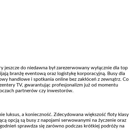
ry jeszcze do niedawna był zarezerwowany wyłącznie dla top
ają branżę eventową oraz logistykę korporacyjną. Busy dla
owy handlowe i spotkania online bez zakłóceń z zewnątrz. Co
zentery TV, gwarantując profesjonalizm już od momentu
w oczach partnerów czy inwestorów.
 nie luksus, a konieczność. Zdecydowana większość floty klasy
jącą opcją są busy z napojami serwowanymi na życzenie oraz
odnień sprawdza się zarówno podczas krótkiej podróży na