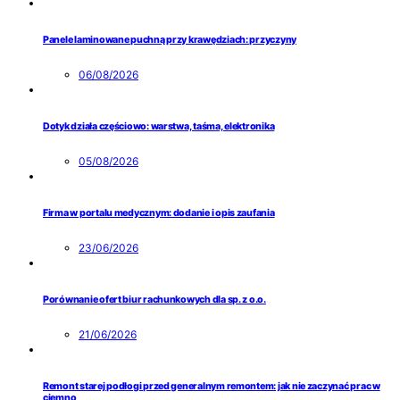
Panele laminowane puchną przy krawędziach: przyczyny
06/08/2026
Dotyk działa częściowo: warstwa, taśma, elektronika
05/08/2026
Firma w portalu medycznym: dodanie i opis zaufania
23/06/2026
Porównanie ofert biur rachunkowych dla sp. z o.o.
21/06/2026
Remont starej podłogi przed generalnym remontem: jak nie zaczynać prac w
ciemno