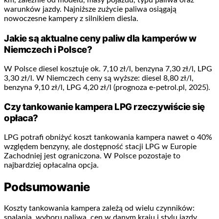
km, zależnie od modelu, masy pojazdu, typu paliwa oraz
warunków jazdy. Najniższe zużycie paliwa osiągają
nowoczesne kampery z silnikiem diesla.
Jakie są aktualne ceny paliw dla kamperów w
Niemczech i Polsce?
W Polsce diesel kosztuje ok. 7,10 zł/l, benzyna 7,30 zł/l, LPG
3,30 zł/l. W Niemczech ceny są wyższe: diesel 8,80 zł/l,
benzyna 9,10 zł/l, LPG 4,20 zł/l (prognoza e-petrol.pl, 2025).
Czy tankowanie kampera LPG rzeczywiście się
opłaca?
LPG potrafi obniżyć koszt tankowania kampera nawet o 40%
względem benzyny, ale dostępność stacji LPG w Europie
Zachodniej jest ograniczona. W Polsce pozostaje to
najbardziej opłacalna opcja.
Podsumowanie
Koszty tankowania kampera zależą od wielu czynników:
spalania, wyboru paliwa, cen w danym kraju i stylu jazdy.