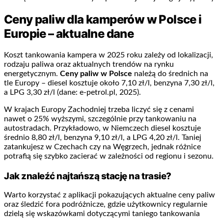
Ceny paliw dla kamperów w Polsce i
Europie – aktualne dane
Koszt tankowania kampera w 2025 roku zależy od lokalizacji,
rodzaju paliwa oraz aktualnych trendów na rynku
energetycznym.
Ceny paliw w Polsce
należą do średnich na
tle Europy – diesel kosztuje około 7,10 zł/l, benzyna 7,30 zł/l,
a LPG 3,30 zł/l (dane: e-petrol.pl, 2025).
W krajach Europy Zachodniej trzeba liczyć się z cenami
nawet o 25% wyższymi, szczególnie przy tankowaniu na
autostradach. Przykładowo, w Niemczech diesel kosztuje
średnio 8,80 zł/l, benzyna 9,10 zł/l, a LPG 4,20 zł/l. Taniej
zatankujesz w Czechach czy na Węgrzech, jednak różnice
potrafią się szybko zacierać w zależności od regionu i sezonu.
Jak znaleźć najtańszą stację na trasie?
Warto korzystać z aplikacji pokazujących aktualne ceny paliw
oraz śledzić fora podróżnicze, gdzie użytkownicy regularnie
dzielą się wskazówkami dotyczącymi taniego tankowania