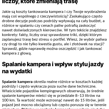
liczby, które zmieniają trasę
Jakie są koszty tankowania kampera i czy Twoje wyobrażenia
mają coś wspólnego z rzeczywistością? Zaskakująco często
drobne decyzje podczas podróży wpływają na cały budżet, a
różnice w spalaniu czy cenach paliw potrafią zaskoczyć
nawet doświadczonych kierowców. W tym tekście znajdziesz
konkrety: fakty, liczby oraz sprawdzone triki, dzięki którym
zaplanujesz trasę bez stresu o portfel. Wiesz, że wybór paliwa
czy drogi to nie tylko kwestia gustu, ale i złotówek na stacji?
Sprawdź, gdzie naprawdę można oszczędzić i jak tankować
kampera z głową.
Spalanie kampera i wpływ stylu jazdy
na wydatki
Spalanie kampera
określa realne różnice w kosztach każdej
podróży i często wykracza poza suche dane techniczne.
Właściciele pojazdów kempingowych obserwują, że średnie
spalanie kamperów mieści się w przedziale 8–13 litrów na
100 km. Ta wartość może wzrosnąć nawet do 15 litrów, jeśli
pojazd jest mocno obciążony lub często porusza się w terenie