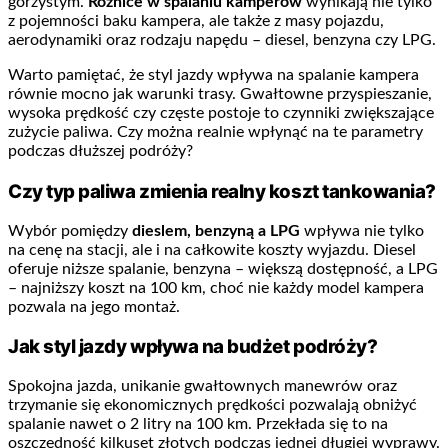
górzystym.
Różnice w spalaniu kamperów
wynikają nie tylko
z pojemności baku kampera, ale także z masy pojazdu,
aerodynamiki oraz rodzaju napędu – diesel, benzyna czy LPG.
Warto pamiętać, że styl jazdy wpływa na spalanie kampera
równie mocno jak warunki trasy. Gwałtowne przyspieszanie,
wysoka prędkość czy częste postoje to czynniki zwiększające
zużycie paliwa. Czy można realnie wpłynąć na te parametry
podczas dłuższej podróży?
Czy typ paliwa zmienia realny koszt tankowania?
Wybór pomiędzy
dieslem, benzyną a LPG
wpływa nie tylko
na cenę na stacji, ale i na całkowite koszty wyjazdu. Diesel
oferuje niższe spalanie, benzyna – większą dostępność, a LPG
– najniższy koszt na 100 km, choć nie każdy model kampera
pozwala na jego montaż.
Jak styl jazdy wpływa na budżet podróży?
Spokojna jazda, unikanie gwałtownych manewrów oraz
trzymanie się ekonomicznych prędkości pozwalają obniżyć
spalanie nawet o 2 litry na 100 km. Przekłada się to na
oszczędność kilkuset złotych podczas jednej długiej wyprawy.