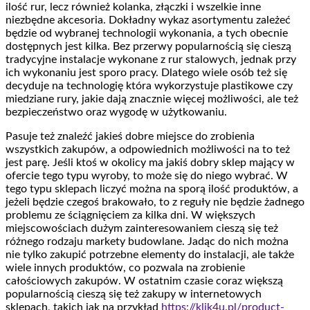
ilość rur, lecz również kolanka, złączki i wszelkie inne
niezbędne akcesoria. Dokładny wykaz asortymentu zależeć
będzie od wybranej technologii wykonania, a tych obecnie
dostępnych jest kilka. Bez przerwy popularnością się cieszą
tradycyjne instalacje wykonane z rur stalowych, jednak przy
ich wykonaniu jest sporo pracy. Dlatego wiele osób też się
decyduje na technologię która wykorzystuje plastikowe czy
miedziane rury, jakie dają znacznie więcej możliwości, ale też
bezpieczeństwo oraz wygodę w użytkowaniu.
Pasuje też znaleźć jakieś dobre miejsce do zrobienia
wszystkich zakupów, a odpowiednich możliwości na to też
jest parę. Jeśli ktoś w okolicy ma jakiś dobry sklep mający w
ofercie tego typu wyroby, to może się do niego wybrać. W
tego typu sklepach liczyć można na sporą ilość produktów, a
jeżeli będzie czegoś brakowało, to z reguły nie będzie żadnego
problemu ze ściągnięciem za kilka dni. W większych
miejscowościach dużym zainteresowaniem cieszą się też
różnego rodzaju markety budowlane. Jadąc do nich można
nie tylko zakupić potrzebne elementy do instalacji, ale także
wiele innych produktów, co pozwala na zrobienie
całościowych zakupów. W ostatnim czasie coraz większą
popularnością cieszą się też zakupy w internetowych
sklepach, takich jak na przykład
https://klik4u.pl/product-