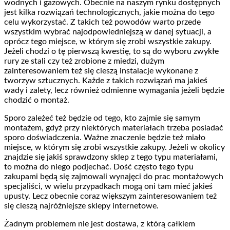
wodnych i gazowych. Obecnie na naszym rynku dostępnych
jest kilka rozwiązań technologicznych, jakie można do tego
celu wykorzystać. Z takich też powodów warto przede
wszystkim wybrać najodpowiedniejszą w danej sytuacji, a
oprócz tego miejsce, w którym się zrobi wszystkie zakupy.
Jeżeli chodzi o tę pierwszą kwestię, to są do wyboru zwykłe
rury ze stali czy też zrobione z miedzi, dużym
zainteresowaniem też się cieszą instalacje wykonane z
tworzyw sztucznych. Każde z takich rozwiązań ma jakieś
wady i zalety, lecz również odmienne wymagania jeżeli będzie
chodzić o montaż.
Sporo zależeć też będzie od tego, kto zajmie się samym
montażem, gdyż przy niektórych materiałach trzeba posiadać
sporo doświadczenia. Ważne znaczenie będzie też miało
miejsce, w którym się zrobi wszystkie zakupy. Jeżeli w okolicy
znajdzie się jakiś sprawdzony sklep z tego typu materiałami,
to można do niego podjechać. Dość często tego typu
zakupami będą się zajmowali wynajęci do prac montażowych
specjaliści, w wielu przypadkach mogą oni tam mieć jakieś
upusty. Lecz obecnie coraz większym zainteresowaniem też
się cieszą najróżniejsze sklepy internetowe.
Żadnym problemem nie jest dostawa, z którą całkiem