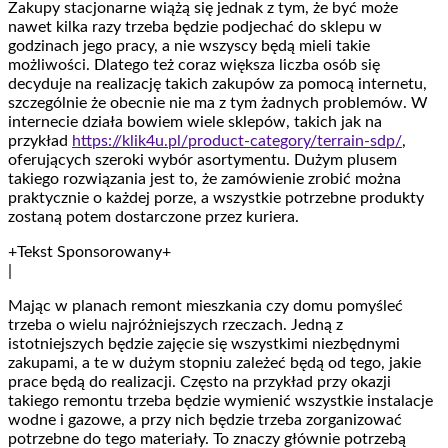
Zakupy stacjonarne wiążą się jednak z tym, że być może
nawet kilka razy trzeba będzie podjechać do sklepu w
godzinach jego pracy, a nie wszyscy będą mieli takie
możliwości. Dlatego też coraz większa liczba osób się
decyduje na realizację takich zakupów za pomocą internetu,
szczególnie że obecnie nie ma z tym żadnych problemów. W
internecie działa bowiem wiele sklepów, takich jak na
przykład
https://klik4u.pl/product-category/terrain-sdp/
,
oferujących szeroki wybór asortymentu. Dużym plusem
takiego rozwiązania jest to, że zamówienie zrobić można
praktycznie o każdej porze, a wszystkie potrzebne produkty
zostaną potem dostarczone przez kuriera.
+Tekst Sponsorowany+
|
Mając w planach remont mieszkania czy domu pomyśleć
trzeba o wielu najróżniejszych rzeczach. Jedną z
istotniejszych będzie zajęcie się wszystkimi niezbędnymi
zakupami, a te w dużym stopniu zależeć będą od tego, jakie
prace będą do realizacji. Często na przykład przy okazji
takiego remontu trzeba będzie wymienić wszystkie instalacje
wodne i gazowe, a przy nich będzie trzeba zorganizować
potrzebne do tego materiały. To znaczy głównie potrzebą