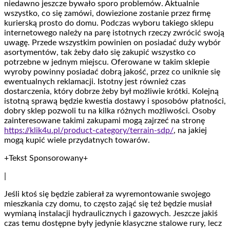
niedawno jeszcze bywało sporo problemów. Aktualnie
wszystko, co się zamówi, dowiezione zostanie przez firmę
kurierską prosto do domu. Podczas wyboru takiego sklepu
internetowego należy na parę istotnych rzeczy zwrócić swoją
uwagę. Przede wszystkim powinien on posiadać duży wybór
asortymentów, tak żeby dało się zakupić wszystko co
potrzebne w jednym miejscu. Oferowane w takim sklepie
wyroby powinny posiadać dobrą jakość, przez co uniknie się
ewentualnych reklamacji. Istotny jest również czas
dostarczenia, który dobrze żeby był możliwie krótki. Kolejną
istotną sprawą będzie kwestia dostawy i sposobów płatności,
dobry sklep pozwoli tu na kilka różnych możliwości. Osoby
zainteresowane takimi zakupami mogą zajrzeć na stronę
https://klik4u.pl/product-category/terrain-sdp/
, na jakiej
mogą kupić wiele przydatnych towarów.
+Tekst Sponsorowany+
|
Jeśli ktoś się będzie zabierał za wyremontowanie swojego
mieszkania czy domu, to często zająć się też będzie musiał
wymianą instalacji hydraulicznych i gazowych. Jeszcze jakiś
czas temu dostępne były jedynie klasyczne stalowe rury, lecz