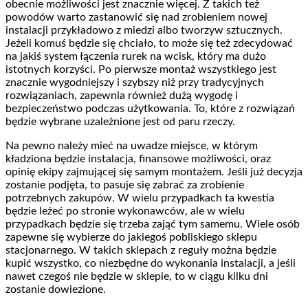
obecnie możliwości jest znacznie więcej. Z takich też
powodów warto zastanowić się nad zrobieniem nowej
instalacji przykładowo z miedzi albo tworzyw sztucznych.
Jeżeli komuś będzie się chciało, to może się też zdecydować
na jakiś system łączenia rurek na wcisk, który ma dużo
istotnych korzyści. Po pierwsze montaż wszystkiego jest
znacznie wygodniejszy i szybszy niż przy tradycyjnych
rozwiązaniach, zapewnia również dużą wygodę i
bezpieczeństwo podczas użytkowania. To, które z rozwiązań
będzie wybrane uzależnione jest od paru rzeczy.
Na pewno należy mieć na uwadze miejsce, w którym
kładziona będzie instalacja, finansowe możliwości, oraz
opinię ekipy zajmującej się samym montażem. Jeśli już decyzja
zostanie podjęta, to pasuje się zabrać za zrobienie
potrzebnych zakupów. W wielu przypadkach ta kwestia
będzie leżeć po stronie wykonawców, ale w wielu
przypadkach będzie się trzeba zająć tym samemu. Wiele osób
zapewne się wybierze do jakiegoś pobliskiego sklepu
stacjonarnego. W takich sklepach z reguły można będzie
kupić wszystko, co niezbędne do wykonania instalacji, a jeśli
nawet czegoś nie będzie w sklepie, to w ciągu kilku dni
zostanie dowiezione.