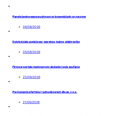
Panele laminowane puchną przy krawędziach: przyczyny
06/08/2026
Dotyk działa częściowo: warstwa, taśma, elektronika
05/08/2026
Firma w portalu medycznym: dodanie i opis zaufania
23/06/2026
Porównanie ofert biur rachunkowych dla sp. z o.o.
21/06/2026