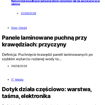
Remont starej podłogi przed generalnym remontem: jak nie zaczynać prac w
ciemno
10/06/2026
Dom, Ogród
Panele laminowane puchną przy
krawędziach: przyczyny
Definicja: Puchnięcie krawędzi paneli laminowanych po
szybkim wytarciu rozlanej wody to…
06/08/2026
IT, Media
Dotyk działa częściowo: warstwa,
taśma, elektronika