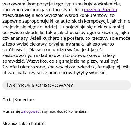
warzywami kompozycje tego typu smakują wyśmienicie,
zarówno dzieciom jak i dorosłym. Jeśli
pizzeria Poznań
zdecyduje się nieco wyróżnić wśród konkurentów, to
zapewne zaproponuje kilka autorskich kompozycji, jakich nie
znajdzie się nigdzie indziej. Tu pojawiają się niekiedy mniej
oczywiste składniki, takie jak chociażby ogórki kiszone, jajka
czy ananasy. Jeżeli kucharz się postara, to rzeczywiście może
z tego wyjść ciekawy, oryginalny smak, jakiego warto
spróbować. Dla smaku bardzo ważna jest jakość
zastosowanych składników, i to obowiązkowo należy
sprawdzić. Wszystko, co się znajdzie na pizzy, musi być
świeże i niemrożone, znawcy pizzy twierdzą, że najlepiej jeśli
oliwa, mąka czy sos z pomidorów byłyby włoskie.
ℹ️ ARTYKUŁ SPONSOROWANY
Dodaj Komentarz
Musisz się
zalogować
, aby móc dodać komentarz.
Możesz Także Polubić