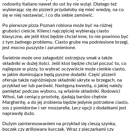
rodowity Italiano nawet do ust by nie wziął. Dlatego też
wybierając się do pizzerii przydałoby się mieć wiedzę, na co
się w niej nastawiać, i co dla siebie zamówić.
Po pierwsze pizza Poznań robiona może być na różnej
grubości cieście. Klienci najczęściej wybierają ciasto
klasyczne, ale jeśli ktoś będzie chciał inne, to nie powinno być
z tym żadnego problemu. Ciasto grube ma podniesione brzegi,
jest mocno puszyste i zarumienione.
Świetnie może ono załagodzić ostrzejszy smak a także
składniki w dużej ilości. Jeśli ktoś będzie chciał poczuć to, co
najlepsze w pizzy, to wybrać oczywiście może cienkie ciasto,
w jakim dominujące będą pyszne dodatki. Część pizzerii
oferuje także najróżniejsze składniki ukryte w brzegach, na
przykład ser lub parówki. Następną kwestią, o jakiej należy
pamiętać podczas wyboru, są właśnie składniki. Rodowici
Włosi, tak ceniący prostotę, zjadają bardzo chętnie
Margheritę, a do jej zrobienia będzie jedynie potrzebne ciasto,
sos z pomidorów i ser mozzarella. Lecz opcji z dodatkami jest
naprawdę dużo.
Dużym zainteresowaniem na przykład się cieszą szynka,
boczek czy grillowany kurczak. Wraz z pieczarkami czy