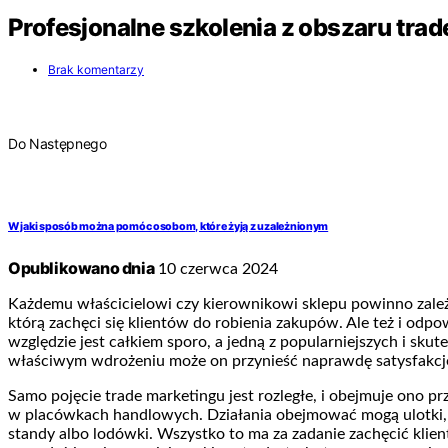
Profesjonalne szkolenia z obszaru trad
Brak komentarzy
Do Następnego
W jaki sposób można pomóc osobom, które żyją z uzależnionym
Opublikowano dnia
10 czerwca 2024
Każdemu właścicielowi czy kierownikowi sklepu powinno zależeć
którą zachęci się klientów do robienia zakupów. Ale też i odp
względzie jest całkiem sporo, a jedną z popularniejszych i sk
właściwym wdrożeniu może on przynieść naprawdę satysfakcjo
Samo pojęcie trade marketingu jest rozległe, i obejmuje ono 
w placówkach handlowych. Działania obejmować mogą ulotki, g
standy albo lodówki. Wszystko to ma za zadanie zachęcić klie