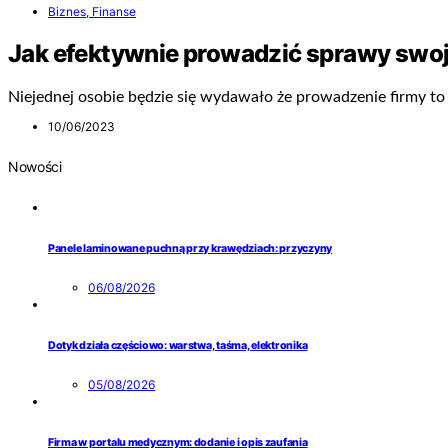
Biznes, Finanse
Jak efektywnie prowadzić sprawy swoj
Niejednej osobie będzie się wydawało że prowadzenie firmy to
10/06/2023
Nowości
Panele laminowane puchną przy krawędziach: przyczyny
06/08/2026
Dotyk działa częściowo: warstwa, taśma, elektronika
05/08/2026
Firma w portalu medycznym: dodanie i opis zaufania