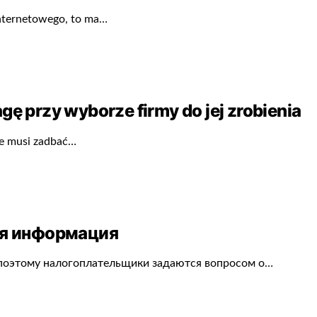
 internetowego, to ma…
gę przy wyborze firmy do jej zrobienia
ie musi zadbać…
ая информация
 поэтому налогоплательщики задаются вопросом о…