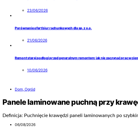
23/06/2026
Porównanie ofert biur rachunkowych dla sp. z o.o.
21/06/2026
Remont starej podłogi przed generalnym remontem: jak nie zaczynać prac w ci
10/06/2026
Dom, Ogród
Panele laminowane puchną przy krawę
Definicja: Puchnięcie krawędzi paneli laminowanych po szybk
06/08/2026