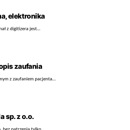
a, elektronika
ał z digitizera jest…
opis zaufania
dnym z zaufaniem pacjenta…
 sp. z o.o.
. bez patrzenia tylko…