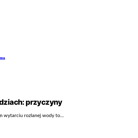
emno
dziach: przyczyny
im wytarciu rozlanej wody to…