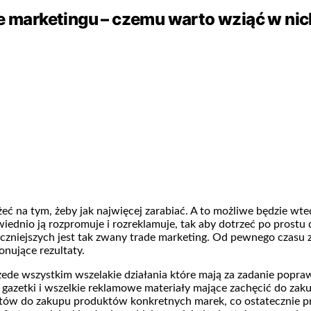
e marketingu – czemu warto wziąć w nic
 na tym, żeby jak najwięcej zarabiać. A to możliwe będzie wted
owiednio ją rozpromuje i rozreklamuje, tak aby dotrzeć po prost
uteczniejszych jest tak zwany trade marketing. Od pewnego czasu
nujące rezultaty.
przede wszystkim wszelakie działania które mają za zadanie po
azetki i wszelkie reklamowe materiały mające zachęcić do zaku
ntów do zakupu produktów konkretnych marek, co ostatecznie prz