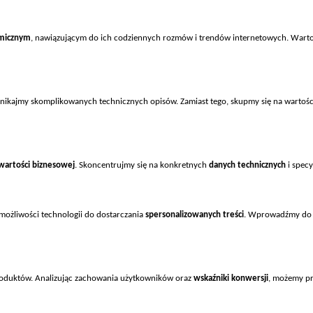
amicznym
, nawiązującym do ich codziennych rozm
ów i trendów internetowych. Warto
 Unikajmy skomplikowanych technicznych opisów. Zamiast tego, skupmy si
ę na wartoś
wartości biznesowej
. Skoncentrujmy się na konkretnych
danych technicznych
i specy
możliwości technologii do dostarczania
spersonalizowanych treści
. Wprowadźmy do 
oduktów. Analizuj
ąc zachowania użytkownik
ów oraz
wska
źniki konwersji
, możemy pre