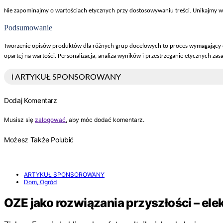
Nie zapominajmy o warto
ściach etycznych przy dostosowywaniu treści. Unikajmy 
Podsumowanie
Tworzenie opisów produktów dla ró
żnych grup docelowych to proces wymagający em
opartej na warto
ści. Personalizacja, analiza wynik
ów i przestrzeganie etycznych zas
ℹ️ ARTYKUŁ SPONSOROWANY
Dodaj Komentarz
Musisz się
zalogować
, aby móc dodać komentarz.
Możesz Także Polubić
ARTYKUŁ SPONSOROWANY
Dom, Ogród
OZE jako rozwiązania przyszłości – el