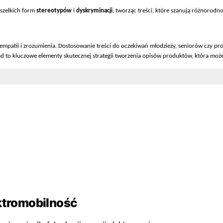
wszelkich form
stereotyp
ów
i
dyskryminacji
, tworz
ąc treści, kt
óre szanuj
ą r
ó
żnorodnoś
patii i zrozumienia. Dostosowanie treści do oczekiwań młodzieży, senior
ów czy pro
ad to kluczowe elementy skutecznej strategii tworzenia opisów produktów, która mo
ż
ektromobilność