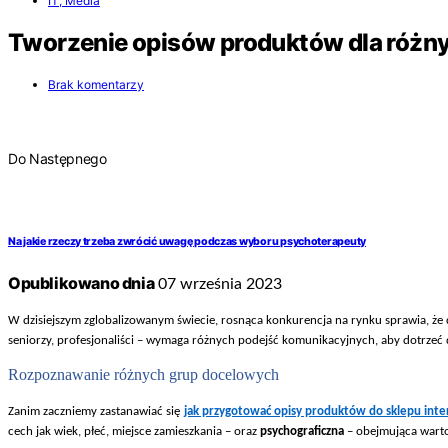
IT, Media
Tworzenie opisów produktów dla różn
Brak komentarzy
Do Następnego
Na jakie rzeczy trzeba zwrócić uwagę podczas wyboru psychoterapeuty
Opublikowano dnia
07 września 2023
W dzisiejszym zglobalizowanym
świecie, rosnąca konkurencja na rynku sprawia, że 
seniorzy, profesjonaliści
– wymaga ró
żnych podejść komunikacyjnych, aby dotrzeć d
Rozpoznawanie ró
żnych grup docelowych
Zanim zaczniemy zastanawia
ć się
jak przygotować opisy produktów do sklepu in
cech jak wiek, p
łeć, miejsce zamieszkania
– oraz
psychograficzna
– obejmuj
ąca warto