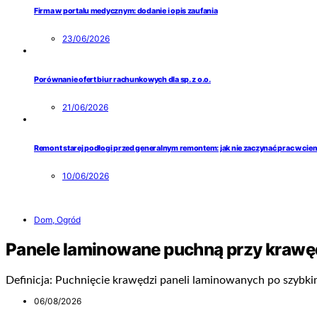
Firma w portalu medycznym: dodanie i opis zaufania
23/06/2026
Porównanie ofert biur rachunkowych dla sp. z o.o.
21/06/2026
Remont starej podłogi przed generalnym remontem: jak nie zaczynać prac w ci
10/06/2026
Dom, Ogród
Panele laminowane puchną przy krawę
Definicja: Puchnięcie krawędzi paneli laminowanych po szybk
06/08/2026