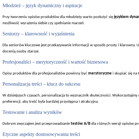
M
łodzież
– j
ęzyk dynamiczny i aspiracje
Przy tworzeniu opisów produktów dla m
łodzieży warto posłużyć się
językiem dyn
mo
żliwość wyrażenia siebie czy spełnianie marzeń.
Seniorzy – klarowno
ść i wyjaśnienia
Dla seniorów kluczowe jest przekazywanie informacji w sposób prosty i klarowny.
doceni
ą osoby starsze.
Profesjonali
ści
– merytoryczno
ść i wartość biznesowa
Opisy produktów dla profesjonalistów powinny by
ć
merytoryczne
i skupiać się na
Personalizacja tre
ści
– klucz do sukcesu
W dzisiejszych czasach, personalizacja to wyznacznik skuteczno
ści. Wykorzystajmy 
preferencji, aby tre
ść była bardziej przystępna i atrakcyjna.
Testowanie i analiza wyników
Dobrym zwyczajem jest przeprowadzanie
testów A/B
dla ró
żnych wersji opis
ów pr
Etyczne aspekty dostosowywania tre
ści