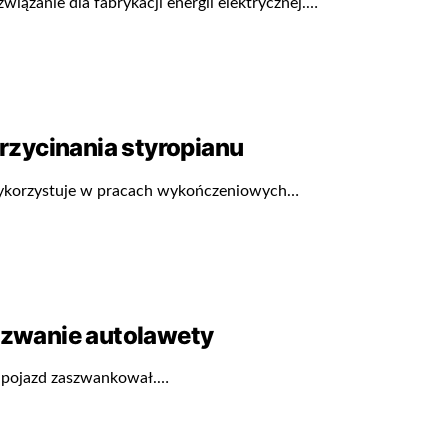
wiązanie dla fabrykacji energii elektrycznej.…
zycinania styropianu
 wykorzystuje w pracach wykończeniowych…
zwanie autolawety
go pojazd zaszwankował.…