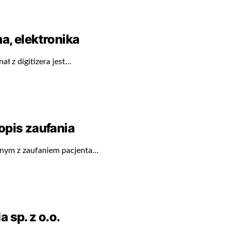
a, elektronika
ał z digitizera jest…
opis zaufania
dnym z zaufaniem pacjenta…
 sp. z o.o.