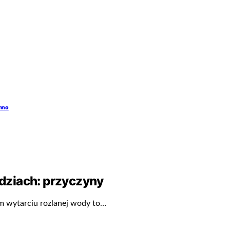
emno
dziach: przyczyny
im wytarciu rozlanej wody to…