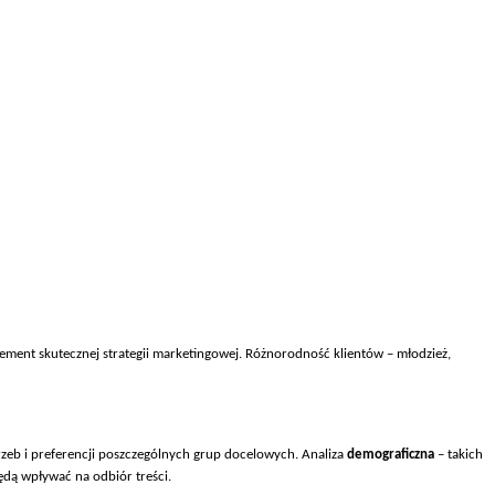
ment skutecznej strategii marketingowej. R
ó
żnorodność klient
ów – m
łodzież,
zeb i preferencji poszczeg
ólnych grup docelowych. Analiza
demograficzna
– takich
ędą wpływać na odbi
ór tre
ści.