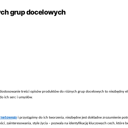
ych grup docelowych
dostosowanie treści opis
ów produktów do ró
żnych grup docelowych to niezbędny ele
o ich serc i umysł
ów.
ternetowego
i przyst
ąpimy do ich tworzenia, niezbędne jest dokładne zrozumienie potr
ści, zainteresowania, style życia
– pozwala na identyfikacj
ę kluczowych cech, kt
óre b