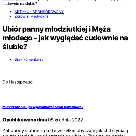
cudownie na ślubie?
ARTYKUŁ SPONSOROWANY
Zdrowie, Medycyna
Ubiór panny młodziutkiej i Męża
młodego – jak wyglądać cudownie na
ślubie?
Brak komentarzy
Do Następnego
Mury w salonie – jak wyekwipować salon zjawiskowo?
Opublikowano dnia
08 grudnia 2022
Zabobony ślubne są to te wszelkie obyczaje jakich trzymają