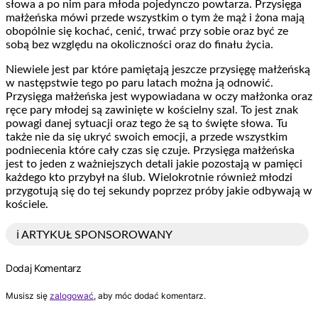
słowa a po nim para młoda pojedynczo powtarza. Przysięga
małżeńska mówi przede wszystkim o tym że mąż i żona mają
obopólnie się kochać, cenić, trwać przy sobie oraz być ze
sobą bez względu na okoliczności oraz do finału życia.
Niewiele jest par które pamiętają jeszcze przysięgę małżeńską
w następstwie tego po paru latach można ją odnowić.
Przysięga małżeńska jest wypowiadana w oczy małżonka oraz
ręce pary młodej są zawinięte w kościelny szal. To jest znak
powagi danej sytuacji oraz tego że są to święte słowa. Tu
także nie da się ukryć swoich emocji, a przede wszystkim
podniecenia które cały czas się czuje. Przysięga małżeńska
jest to jeden z ważniejszych detali jakie pozostają w pamięci
każdego kto przybył na ślub. Wielokrotnie również młodzi
przygotują się do tej sekundy poprzez próby jakie odbywają w
kościele.
ℹ️ ARTYKUŁ SPONSOROWANY
Dodaj Komentarz
Musisz się
zalogować
, aby móc dodać komentarz.