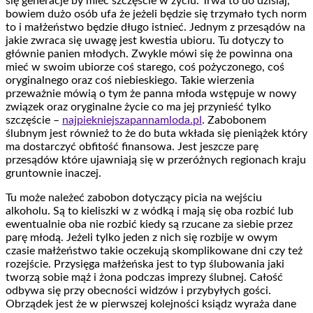
się generacje by mieć szczęście w życiu. Trwa to do dzisiaj,
bowiem dużo osób ufa że jeżeli będzie się trzymało tych norm
to i małżeństwo będzie długo istnieć. Jednym z przesądów na
jakie zwraca się uwagę jest kwestia ubioru. Tu dotyczy to
głównie panien młodych. Zwykle mówi się że powinna ona
mieć w swoim ubiorze coś starego, coś pożyczonego, coś
oryginalnego oraz coś niebieskiego. Takie wierzenia
przeważnie mówią o tym że panna młoda wstępuje w nowy
związek oraz oryginalne życie co ma jej przynieść tylko
szczęście –
najpiekniejszapannamloda.pl
. Zabobonem
ślubnym jest również to że do buta wkłada się pieniążek który
ma dostarczyć obfitość finansowa. Jest jeszcze parę
przesądów które ujawniają się w przeróżnych regionach kraju
gruntownie inaczej.
Tu może należeć zabobon dotyczący picia na wejściu
alkoholu. Są to kieliszki w z wódką i mają się oba rozbić lub
ewentualnie oba nie rozbić kiedy są rzucane za siebie przez
parę młodą. Jeżeli tylko jeden z nich się rozbije w owym
czasie małżeństwo takie oczekują skomplikowane dni czy też
rozejście. Przysięga małżeńska jest to typ ślubowania jaki
tworzą sobie mąż i żona podczas imprezy ślubnej. Całość
odbywa się przy obecności widzów i przybyłych gości.
Obrządek jest że w pierwszej kolejności ksiądz wyraża dane