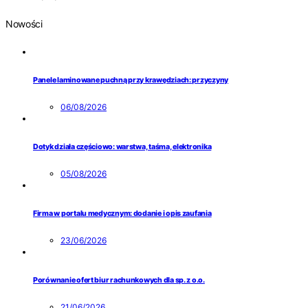
Nowości
Panele laminowane puchną przy krawędziach: przyczyny
06/08/2026
Dotyk działa częściowo: warstwa, taśma, elektronika
05/08/2026
Firma w portalu medycznym: dodanie i opis zaufania
23/06/2026
Porównanie ofert biur rachunkowych dla sp. z o.o.
21/06/2026