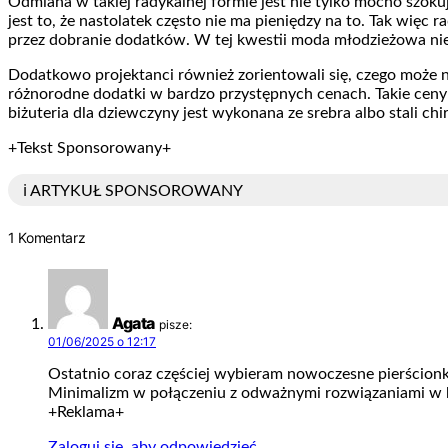
Odmiana w takiej radykalnej formie jest nie tylko mocno szoku
jest to, że nastolatek często nie ma pieniędzy na to. Tak więc 
przez dobranie dodatków. W tej kwestii moda młodzieżowa nie
Dodatkowo projektanci również zorientowali się, czego może n
różnorodne dodatki w bardzo przystępnych cenach. Takie ceny 
biżuteria dla dziewczyny jest wykonana ze srebra albo stali chi
+Tekst Sponsorowany+
ℹ️ ARTYKUŁ SPONSOROWANY
1 Komentarz
Agata
pisze:
01/06/2025 o 12:17
Ostatnio coraz częściej wybieram nowoczesne pierścionki
Minimalizm w połączeniu z odważnymi rozwiązaniami w b
+Reklama+
Zaloguj się, aby odpowiedzieć