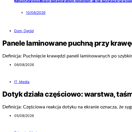
Remont starej podłogi przed generalnym remontem: jak nie zaczynać prac w ci
10/06/2026
Dom, Ogród
Panele laminowane puchną przy krawę
Definicja: Puchnięcie krawędzi paneli laminowanych po szybk
06/08/2026
IT, Media
Dotyk działa częściowo: warstwa, taśm
Definicja: Częściowa reakcja dotyku na ekranie oznacza, że sygn
05/08/2026