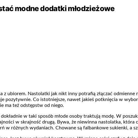
ystać modne dodatki młodzieżowe
z ubiorem. Nastolatki jak nikt inny potrafią złączać odmienne
je pozytywnie. Co istotniejsze, nawet jakieś potknięcia w wybor
nie ma też odstępstw od niego.
I dokładnie w taki sposób młode osoby traktują modę. W posz
rajności w skrajność drugą. Bywa, że niewinna nastolatka, która 
zerń w różnych wydaniach. Chowane są falbankowe sukienki, a sz