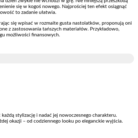
na dzień zwykle nie wchodzi w grę. Nie mniejszą przeszkodą
mienienie się w kogoś nowego. Najprościej ten efekt osiągnąć
owość to zadanie ułatwia.
ając się wpisać w rozmaite gusta nastolatków, proponują oni
ą one z zastosowania tańszych materiałów. Przykładowo,
sięgu możliwości finansowych.
każdą stylizację i nadać jej nowoczesnego charakteru.
ażdej okazji – od codziennego looku po eleganckie wyjścia.