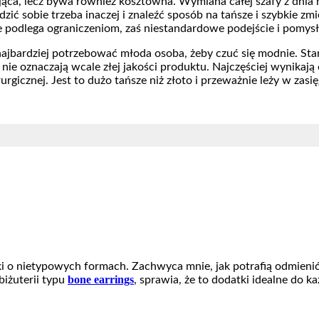
jąca, lecz bywa również kosztowna. Wymiana całej szafy z dnia 
radzić sobie trzeba inaczej i znaleźć sposób na tańsze i szybkie z
 podlega ograniczeniom, zaś niestandardowe podejście i pomysł
ajbardziej potrzebować młoda osoba, żeby czuć się modnie. Star
nie oznaczają wcale złej jakości produktu. Najczęściej wynikaj
rurgicznej. Jest to dużo tańsze niż złoto i przeważnie leży w za
 o nietypowych formach. Zachwyca mnie, jak potrafią odmienić 
bone earrings
iżuterii typu
, sprawia, że to dodatki idealne do k