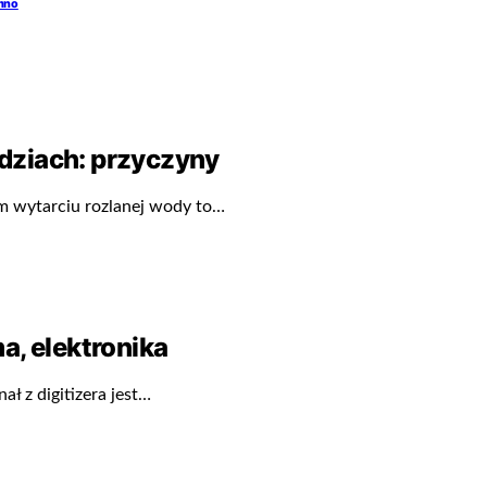
emno
dziach: przyczyny
im wytarciu rozlanej wody to…
a, elektronika
ał z digitizera jest…