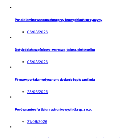
Panele laminowane puchną przy krawędziach: przyczyny
06/08/2026
Dotyk działa częściowo: warstwa, taśma, elektronika
05/08/2026
Firma w portalu medycznym: dodanie i opis zaufania
23/06/2026
Porównanie ofert biur rachunkowych dla sp. z o.o.
21/06/2026