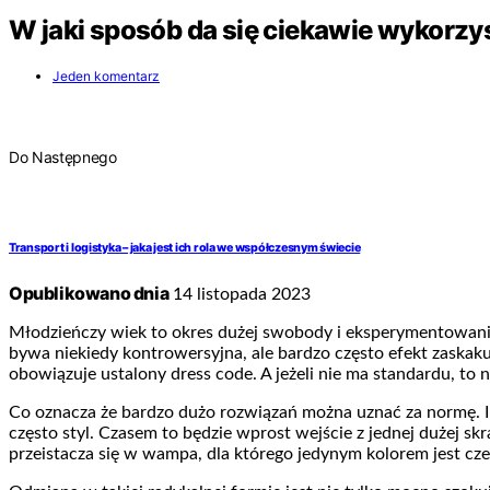
W jaki sposób da się ciekawie wykorz
Jeden komentarz
Do Następnego
Transport i logistyka – jaka jest ich rola we współczesnym świecie
Opublikowano dnia
14 listopada 2023
Młodzieńczy wiek to okres dużej swobody i eksperymentowania 
bywa niekiedy kontrowersyjna, ale bardzo często efekt zaskaku
obowiązuje ustalony dress code. A jeżeli nie ma standardu, to 
Co oznacza że bardzo dużo rozwiązań można uznać za normę. 
często styl. Czasem to będzie wprost wejście z jednej dużej sk
przeistacza się w wampa, dla którego jedynym kolorem jest c