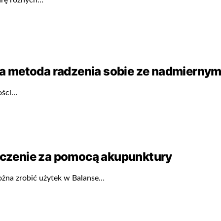
arę różnych…
a metoda radzenia sobie ze nadmiernym
ości…
leczenie za pomocą akupunktury
ożna zrobić użytek w Balanse…