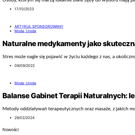
Osoby, którym się marzą idealnie białe zęby do wyboru mają p
17/10/2023
ARTYKUŁ SPONSOROWANY
Moda, Uroda
Naturalne medykamenty jako skuteczn
Stres może nagle się pojawić w życiu każdego z nas, a okoliczn
09/09/2022
Moda, Uroda
Balanse Gabinet Terapii Naturalnych: 
Metody oddziaływań terapeutycznych oraz masaże, z jakich m
29/02/2024
Nowości