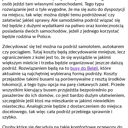
osób jeździ tam własnymi samochodami. Tego typu
rozwiązanie jest o tyle wygodne, że ma się auto do dyspozycji
na miejscu, tak więc można dzięki temu podróżować czy
załatwiać jakieś sprawy. Ale samodzielna podróż wiązać się
też będzie z dużymi wydatkami na paliwo oraz koniecznością
posiadania dwóch samochodów, jeżeli z jednego korzystać
będzie rodzina w Polsce.
Zdecydować się też można na podróż samolotem, autokarem
czy pociągiem. Tutaj koszty będą zdecydowanie mniejsze, lecz
ograniczeniem z kolei jest to, że się wysiądzie w jakimś
większym mieście i trzeba będzie organizować jeszcze dalszą
podróż. Rozwiązaniem będą na to
busy do Belgii
, które
aktualnie są najchętniej wybieraną formą podróży. Koszty
przejazdów takimi busami są porównywalne z resztą środków
lokomocji, a tego typu opcja ma parę ciekawych zalet. Przede
wszystkim kierujący busem przyjeżdża bezpośrednio po
pasażerów do ich domów, co jest bardzo dużym ułatwieniem,
szczególnie jeśli ktoś ma mieszkanie w jakimś niewielkim
miasteczku. Analogicznie będzie z dostarczeniem do miejsca
docelowego, tak więc cała podróż przebiega sprawnie i
szybko.
Osoby które się decydują na takie komfortowe przewozy do