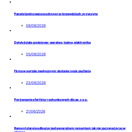
Panele laminowane puchną przy krawędziach: przyczyny
06/08/2026
Dotyk działa częściowo: warstwa, taśma, elektronika
05/08/2026
Firma w portalu medycznym: dodanie i opis zaufania
23/06/2026
Porównanie ofert biur rachunkowych dla sp. z o.o.
21/06/2026
Remont starej podłogi przed generalnym remontem: jak nie zaczynać prac w