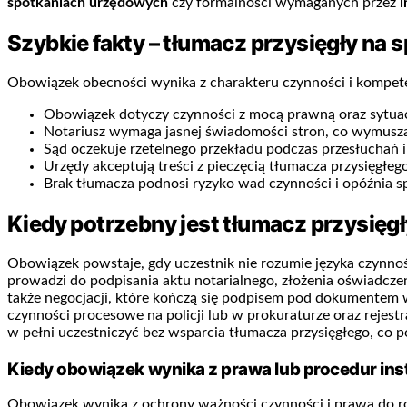
spotkaniach urzędowych
czy formalności wymaganych przez
i
Szybkie fakty – tłumacz przysięgły na 
Obowiązek obecności wynika z charakteru czynności i kompete
Obowiązek dotyczy czynności z mocą prawną oraz sytuac
Notariusz wymaga jasnej świadomości stron, co wymusza
Sąd oczekuje rzetelnego przekładu podczas przesłuchań i
Urzędy akceptują treści z pieczęcią tłumacza przysięgłeg
Brak tłumacza podnosi ryzyko wad czynności i opóźnia s
Kiedy potrzebny jest tłumacz przysięgł
Obowiązek powstaje, gdy uczestnik nie rozumie języka czynnoś
prowadzi do podpisania aktu notarialnego, złożenia oświadcze
także negocjacji, które kończą się podpisem pod dokumentem
czynności procesowe na policji lub w prokuraturze oraz rejes
w pełni uczestniczyć bez wsparcia tłumacza przysięgłego, co 
Kiedy obowiązek wynika z prawa lub procedur inst
Obowiązek wynika z ochrony ważności czynności i prawa do roz