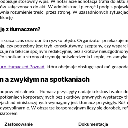
odpisuje stosowny wpis. W notariacie adnotacja trafia do aktu 
załączonych do akt. W administracji pieczęć i podpis pojawia
pewnia rozumienie treści przez stronę. W uzasadnionych sytuacja
ikację.
ję z tłumaczem?
co skraca czas oraz obniża ryzyko błędu. Organizator przekazuj
lają, czy potrzebny jest tryb konsekutywny, szeptany, czy wspa
acuje na tekście spójnym redakcyjnie, bez skrótów nieuzgodnion
 spotkaniu strony otrzymują potwierdzenia i kopie, co zamyka 
uro tłumaczeń Poznań
, która obejmuje obsługę spotkań gospod
m a zwykłym na spotkaniach
 odpowiedzialności. Tłumacz przysięgły nadaje tekstowi walor 
potkaniach korporacyjnych bez skutków prawnych wystarczy tłum
jach administracyjnych wymagany jest tłumacz przysięgły. Różn
 dyscyplinarnie. W obszarze korporacyjnym liczy się dorobek, r
izatorem.
Zastosowanie
Dokumentacja