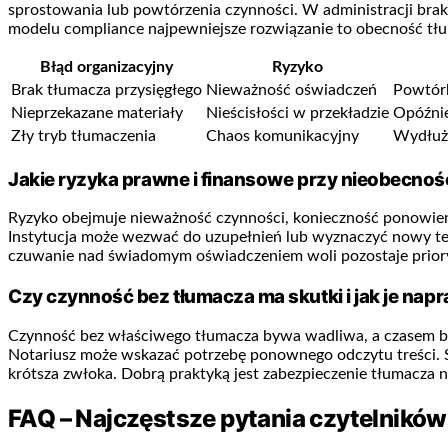
sprostowania lub powtórzenia czynności. W administracji brak
modelu compliance najpewniejsze rozwiązanie to obecność tłum
Błąd organizacyjny
Ryzyko
Brak tłumacza przysięgłego
Nieważność oświadczeń
Powtórk
Nieprzekazane materiały
Nieścisłości w przekładzie
Opóźni
Zły tryb tłumaczenia
Chaos komunikacyjny
Wydłuż
Jakie ryzyka prawne i finansowe przy nieobecnoś
Ryzyko obejmuje nieważność czynności, konieczność ponowienia
Instytucja może wezwać do uzupełnień lub wyznaczyć nowy te
czuwanie nad świadomym oświadczeniem woli pozostaje priorytet
Czy czynność bez tłumacza ma skutki i jak je nap
Czynność bez właściwego tłumacza bywa wadliwa, a czasem be
Notariusz może wskazać potrzebę ponownego odczytu treści. S
krótsza zwłoka. Dobrą praktyką jest zabezpieczenie tłumacza n
FAQ – Najczęstsze pytania czytelników