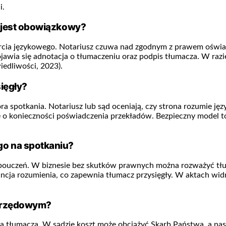
i.
y jest obowiązkowy?
arcia językowego. Notariusz czuwa nad zgodnym z prawem oświad
jawia się adnotacja o tłumaczeniu oraz podpis tłumacza. W raz
edliwości, 2023).
ięgły?
ra spotkania. Notariusz lub sąd oceniają, czy strona rozumie ję
je o konieczności poświadczenia przekładów. Bezpieczny model
go na spotkaniu?
e pouczeń. W biznesie bez skutków prawnych można rozważyć tłum
 rozumienia, co zapewnia tłumacz przysięgły. W aktach widni
 urzędowym?
ąca tłumacza. W sądzie koszt może obciążyć Skarb Państwa, a nas