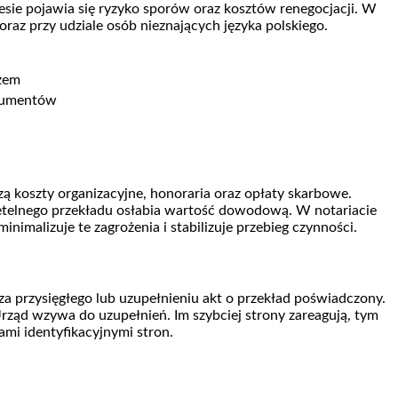
esie pojawia się ryzyko sporów oraz kosztów renegocjacji. W
az przy udziale osób nieznających języka polskiego.
zem
okumentów
ą koszty organizacyjne, honoraria oraz opłaty skarbowe.
etelnego przekładu osłabia wartość dowodową. W notariacie
malizuje te zagrożenia i stabilizuje przebieg czynności.
 przysięgłego lub uzupełnieniu akt o przekład poświadczony.
ząd wzywa do uzupełnień. Im szybciej strony zareagują, tym
ami identyfikacyjnymi stron.