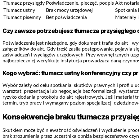
Tłumacz przysięgły
Poświadczenie, pieczęć, podpis
Akt notaria
Tłumacz ustny
Brak mocy urzędowej
Spotkania 
Tłumacz pisemny
Bez poświadczenia
Materiały 
Czy zawsze potrzebujesz tłumacza przysięgłeg
Poświadczenie jest niezbędne, gdy dokument trafia do akt i w
załączników do akt. Gdy treść zasila postępowanie, pojawia 
zaświadczeń i wyciągów urzędowych. Przy wewnętrznych uzgodn
najbezpieczniej weryfikuje instytucja prowadząca daną czynnoś
Kogo wybrać: tłumacz ustny konferencyjny czy pr
Wybór zależy od celu spotkania, skutków prawnych i profilu u
warsztat, prezentacja lub negocjacje bez formalizacji, wyst
ryzyko dodania protokołu do akt rejestrowych. Jeśli materiał t
termin, tryb pracy i wymagany poziom specjalizacji dziedzinowe
Konsekwencje braku tłumacza przysięgł
Skutkiem może być nieważność oświadczeń i wydłużenie proced
brak zrozumienia przez uczestnika obniża bezpieczeństwo 