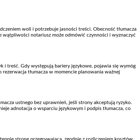
czeniem woli i potrzebuje jasności treści. Obecność tłumacza
ie wątpliwości notariusz może odmówić czynności i wyznaczyć
zyk i treść. Gdy występują bariery językowe, pojawia się wymóg
 to rezerwacja tłumacza w momencie planowania ważnej
acza ustnego bez uprawnień, jeśli strony akceptują ryzyko.
eje adnotacja o wsparciu językowym i podpis tłumacza, co
tępnie stronę przegrywającą, zgodnie z rozliczeniem kosztów