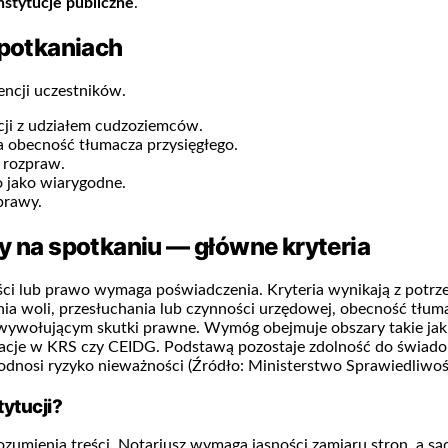
nstytucje publiczne
.
spotkaniach
ncji uczestników.
ji z udziałem cudzoziemców.
 obecność tłumacza przysięgłego.
 rozpraw.
o jako wiarygodne.
prawy.
y na spotkaniu — główne kryteria
ci lub prawo wymaga poświadczenia. Kryteria wynikają z potrze
nia woli, przesłuchania lub czynności urzędowej, obecność tłuma
 wywołującym skutki prawne. Wymóg obejmuje obszary takie ja
tracje w KRS czy CEIDG. Podstawą pozostaje zdolność do świadom
podnosi ryzyko nieważności (Źródło: Ministerstwo Sprawiedliwoś
ytucji?
umienia treści. Notariusz wymaga jasności zamiaru stron, a sąd