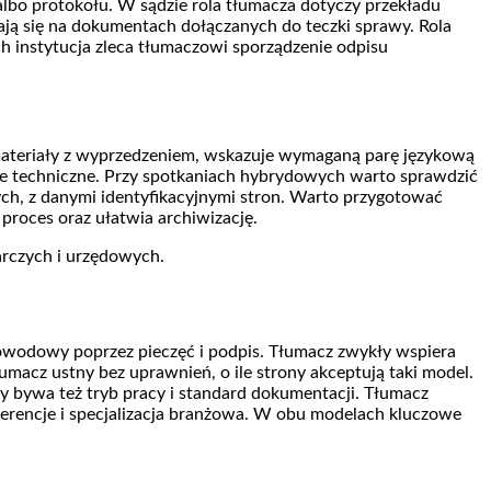
albo protokołu. W sądzie rola tłumacza dotyczy przekładu
ją się na dokumentach dołączanych do teczki sprawy. Rola
ch instytucja zleca tłumaczowi sporządzenie odpisu
e materiały z wyprzedzeniem, wskazuje wymaganą parę językową
rcie techniczne. Przy spotkaniach hybrydowych warto sprawdzić
ych, z danymi identyfikacyjnymi stron. Warto przygotować
proces oraz ułatwia archiwizację.
arczych i urzędowych.
dowodowy poprzez pieczęć i podpis. Tłumacz zwykły wspiera
acz ustny bez uprawnień, o ile strony akceptują taki model.
y bywa też tryb pracy i standard dokumentacji. Tłumacz
eferencje i specjalizacja branżowa. W obu modelach kluczowe