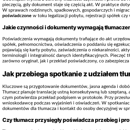
pieczęcią, gdy dokument staje się częścią akt. W praktyce d
W sprawach rodzinnych, spadkowych, gospodarczych i migracy
poświadczone
w toku legalizacji pobytu, rejestracji spółek cz
Jakie czynności i dokumenty wymagają tłumacz
Poświadczenia wymagają dokumenty trafiające do akt urzędow
spółek, pełnomocnictwa, oświadczenia o poddaniu się egzekuc
pojawiają się karty pobytu, zaświadczenia o niekaralności, akt
terminologii i integralność danych identyfikacyjnych. Pieczę
zarówno oryginał, jak i przekład poświadczony, co zabezpiecz
Jak przebiega spotkanie z udziałem tłu
Kluczowe są przygotowanie dokumentów, jasna agenda i dobór t
Tłumacz planuje translację ustną konsekutywną lub szeptaną, a
czym potwierdza przekład podpisem w protokole. Przy przesłu
wnioskodawcę podczas wyjaśnień i oświadczeń. W spotkaniach
dokumentów dla tłumacza i kontakt do osoby decyzyjnej w spr
Czy tłumacz przysięgły poświadcza przebieg i pro