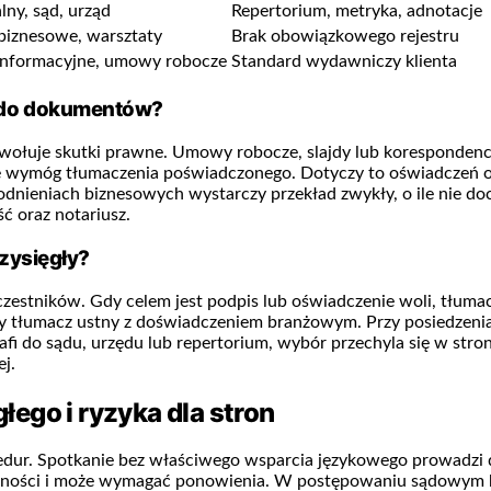
lny, sąd, urząd
Repertorium, metryka, adnotacje
biznesowe, warsztaty
Brak obowiązkowego rejestru
informacyjne, umowy robocze
Standard wydawniczy klienta
o do dokumentów?
ywołuje skutki prawne. Umowy robocze, slajdy lub korespondencja
się wymóg tłumaczenia poświadczonego. Dotyczy to oświadczeń o
ieniach biznesowych wystarczy przekład zwykły, o ile nie doc
ć oraz notariusz.
zysięgły?
czestników. Gdy celem jest podpis lub oświadczenie woli, tłuma
arczy tłumacz ustny z doświadczeniem branżowym. Przy posiedze
rafi do sądu, urzędu lub repertorium, wybór przechyla się w str
j.
ego i ryzyka dla stron
ur. Spotkanie bez właściwego wsparcia językowego prowadzi do 
czynności i może wymagać ponowienia. W postępowaniu sądowy