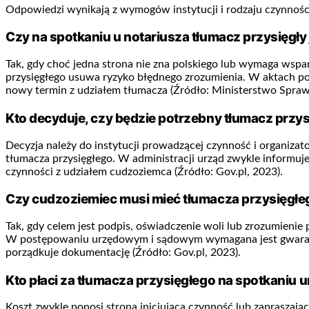
Odpowiedzi wynikają z wymogów instytucji i rodzaju czynnośc
Czy na spotkaniu u notariusza tłumacz przysięgł
Tak, gdy choć jedna strona nie zna polskiego lub wymaga wsp
przysięgłego usuwa ryzyko błędnego zrozumienia. W aktach po
nowy termin z udziałem tłumacza (Źródło: Ministerstwo Sprawi
Kto decyduje, czy będzie potrzebny tłumacz przys
Decyzja należy do instytucji prowadzącej czynność i organizato
tłumacza przysięgłego. W administracji urząd zwykle informu
czynności z udziałem cudzoziemca (Źródło: Gov.pl, 2023).
Czy cudzoziemiec musi mieć tłumacza przysięgłe
Tak, gdy celem jest podpis, oświadczenie woli lub zrozumieni
W postępowaniu urzędowym i sądowym wymagana jest gwarancja
porządkuje dokumentację (Źródło: Gov.pl, 2023).
Kto płaci za tłumacza przysięgłego na spotkaniu
Koszt zwykle ponosi strona inicjująca czynność lub zapraszaj