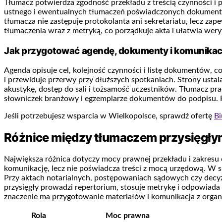
Tłumacz potwierdza zgodność przekładu z treścią czynności i p
ustnego i ewentualnych tłumaczeń poświadczonych dokumentów 
tłumacza nie zastępuje protokolanta ani sekretariatu, lecz za
tłumaczenia wraz z metryką, co porządkuje akta i ułatwia weryf
Jak przygotować agendę, dokumenty i komunikac
Agenda opisuje cel, kolejność czynności i listę dokumentów, 
i przewiduje przerwy przy dłuższych spotkaniach. Strony usta
akustykę, dostęp do sali i tożsamość uczestników. Tłumacz pr
słowniczek branżowy i egzemplarze dokumentów do podpisu. Po
Jeśli potrzebujesz wsparcia w Wielkopolsce, sprawdź ofertę
Bi
Różnice między tłumaczem przysięgły
Największa różnica dotyczy mocy prawnej przekładu i zakresu
komunikację, lecz nie poświadcza treści z mocą urzędową. W s
Przy aktach notarialnych, postępowaniach sądowych czy decyz
przysięgły prowadzi repertorium, stosuje metrykę i odpowiada
znaczenie ma przygotowanie materiałów i komunikacja z organ
Rola
Moc prawna