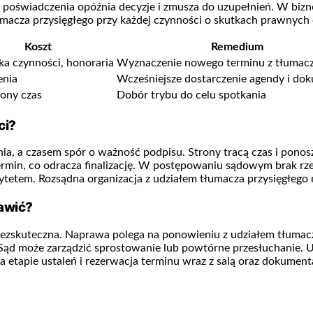
 poświadczenia opóźnia decyzje i zmusza do uzupełnień. W bizn
acza przysięgłego przy każdej czynności o skutkach prawnych or
Koszt
Remedium
a czynności, honoraria
Wyznaczenie nowego terminu z tłumac
enia
Wcześniejsze dostarczenie agendy i d
ony czas
Dobór trybu do celu spotkania
ci?
, a czasem spór o ważność podpisu. Strony tracą czas i ponosz
rmin, co odracza finalizację. W postępowaniu sądowym brak rz
em. Rozsądna organizacja z udziałem tłumacza przysięgłego mini
rawić?
zskuteczna. Naprawa polega na ponowieniu z udziałem tłumacza
ąd może zarządzić sprostowanie lub powtórne przesłuchanie. Ur
a etapie ustaleń i rezerwacja terminu wraz z salą oraz dokument