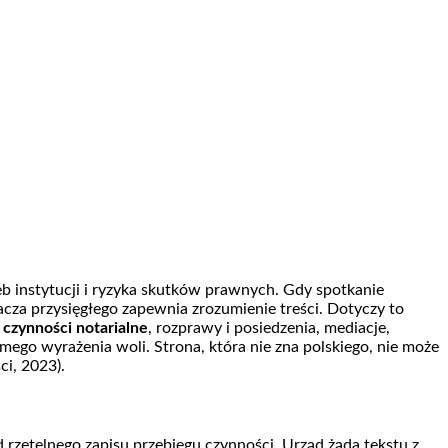
b instytucji i ryzyka skutków prawnych. Gdy spotkanie
cza przysięgłego zapewnia zrozumienie treści. Dotyczy to
k
czynności notarialne
, rozprawy i posiedzenia, mediacje,
ego wyrażenia woli. Strona, która nie zna polskiego, nie może
ci, 2023).
 rzetelnego zapisu przebiegu czynności. Urząd żąda tekstu z