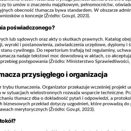
otyczy to umów o znaczeniu majątkowym, pełnomocnictw, oświadc
jnych obecność tłumacza bywa standardem. W obszarze adminis
y wniosków o koncesje (Źródło: Gov.pl, 2023).
enia poświadczonego?
ych lub sądowych oraz akty o skutkach prawnych. Katalog obe
ji, wyroki i postanowienia, zaświadczenia urzędowe, dyplomy i
y stanu cywilnego. Do repertorium trafiają też regulaminy, uchw
ć tłumacza nadaje tekstowi moc dowodową w aktach, co akceptują
a przebieg postępowania (Źródło: Ministerstwo Sprawiedliwości,
macza przysięgłego i organizacja
rybu tłumaczenia. Organizator przekazuje wcześniej projekt um
 w sytuacjach wielostronnych rozważa wsparcie techniczne. Przy
chaniu tłumacz dba o dokładność pytań i odpowiedzi, a protokol
 biznesowych przekład dotyczy uzgodnień, które prowadzą do p
awach merytorycznych (Źródło: Gov.pl, 2023).
tokół?