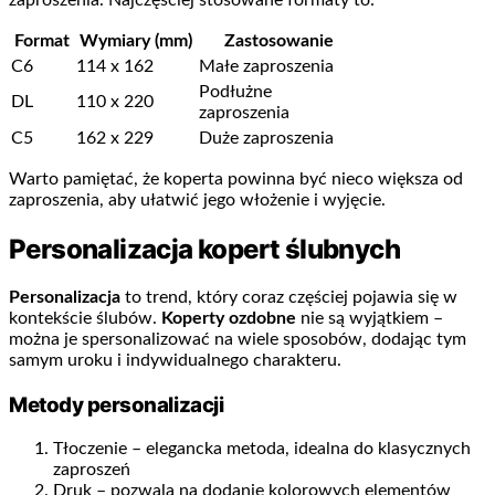
zaproszenia. Najczęściej stosowane formaty to:
Format
Wymiary (mm)
Zastosowanie
C6
114 x 162
Małe zaproszenia
Podłużne
DL
110 x 220
zaproszenia
C5
162 x 229
Duże zaproszenia
Warto pamiętać, że koperta powinna być nieco większa od
zaproszenia, aby ułatwić jego włożenie i wyjęcie.
Personalizacja kopert ślubnych
Personalizacja
to trend, który coraz częściej pojawia się w
kontekście ślubów.
Koperty ozdobne
nie są wyjątkiem –
można je spersonalizować na wiele sposobów, dodając tym
samym uroku i indywidualnego charakteru.
Metody personalizacji
Tłoczenie – elegancka metoda, idealna do klasycznych
zaproszeń
Druk – pozwala na dodanie kolorowych elementów