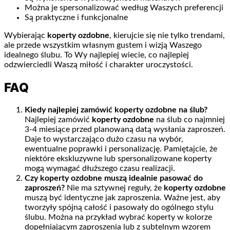
Można je spersonalizować według Waszych preferencji
Są praktyczne i funkcjonalne
Wybierając
koperty ozdobne
, kierujcie się nie tylko trendami,
ale przede wszystkim własnym gustem i wizją Waszego
idealnego ślubu. To Wy najlepiej wiecie, co najlepiej
odzwierciedli Waszą miłość i charakter uroczystości.
FAQ
Kiedy najlepiej zamówić koperty ozdobne na ślub?
Najlepiej zamówić
koperty ozdobne
na ślub co najmniej
3-4 miesiące przed planowaną datą wysłania zaproszeń.
Daje to wystarczająco dużo czasu na wybór,
ewentualne poprawki i personalizację. Pamiętajcie, że
niektóre ekskluzywne lub spersonalizowane koperty
mogą wymagać dłuższego czasu realizacji.
Czy koperty ozdobne muszą idealnie pasować do
zaproszeń?
Nie ma sztywnej reguły, że
koperty ozdobne
muszą być identyczne jak zaproszenia. Ważne jest, aby
tworzyły spójną całość i pasowały do ogólnego stylu
ślubu. Można na przykład wybrać koperty w kolorze
dopełniającym zaproszenia lub z subtelnym wzorem