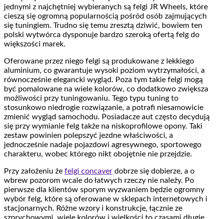
jednymi z najchętniej wybieranych są felgi JR Wheels, które
cieszą się ogromną popularnością pośród osób zajmujących
się tuningiem. Trudno się temu zresztą dziwić, bowiem ten
polski wytwórca dysponuje bardzo szeroką ofertą felg do
większości marek.
Oferowane przez niego felgi są produkowane z lekkiego
aluminium, co gwarantuje wysoki poziom wytrzymałości, a
równocześnie elegancki wygląd. Poza tym takie felgi mogą
być pomalowane na wiele kolorów, co dodatkowo zwiększa
możliwości przy tuningowaniu. Tego typu tuning to
stosunkowo niedrogie rozwiązanie, a potrafi niesamowicie
zmienić wygląd samochodu. Posiadacze aut często decydują
się przy wymianie felg także na niskoprofilowe opony. Taki
zestaw powinien polepszyć jezdne właściwości, a
jednocześnie nadaje pojazdowi agresywnego, sportowego
charakteru, wobec którego nikt obojętnie nie przejdzie.
Przy założeniu że
felgi concaver
dobrze się dobierze, a o
wbrew pozorom wcale do łatwych rzeczy nie należy. Po
pierwsze dla klientów sporym wyzwaniem będzie ogromny
wybór felg, które są oferowane w sklepach internetowych i
stacjonarnych. Różne wzory i konstrukcje, łącznie ze
szprychowymi, wiele kolorów i wielkości to czasami długie