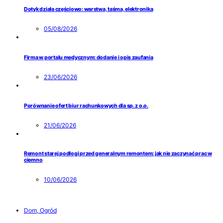
Dotyk działa częściowo: warstwa, taśma, elektronika
05/08/2026
Firma w portalu medycznym: dodanie i opis zaufania
23/06/2026
Porównanie ofert biur rachunkowych dla sp. z o.o.
21/06/2026
Remont starej podłogi przed generalnym remontem: jak nie zaczynać prac w
ciemno
10/06/2026
Dom, Ogród