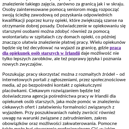
znalezienie takiego zajęcia, zarówno za granicą jak i w skraju.
Osoby zainteresowane pomocą seniorom mogą rozpocząć
swoją ścieżkę zawodową od pozyskania odpowiednich
kwalifikacji poprzez kursy opieki, które zwiększają szanse na
otrzymanie dobrej posady. Doświadczenie w opiekowaniu się
starszymi osobami można zdobyć również za pomocą
wolontariatu w szpitalach czy domach opieki, co później
znacząco ułatwia znalezienie płatnej pracy. Wielu opiekunów
praca
będzie się też decydować na wyjazd za granicę, gdzie
dla opiekunek osób starszych w Irlandii
daje możliwość nie
tylko lepszych zarobków, ale też poprawy języka i poznania
nowych zwyczajów.
Poszukując pracy skorzystać można z rozmaitych źródeł – od
internetowych portali z ogłoszeniami, przez społecznościowe
media, aż po bezpośredni kontakt z opiekuńczymi
placówkami. Ciekawym rozwiązaniem będzie też
doświadczona agencja pośrednictwa pracy w Irlandii dla
opiekunek osób starszych, jaka może pomóc w znalezieniu
ciekawych ofert i załatwieniu formalności związanych z
wyjazdem. Przy poszukiwaniach należy zwrócić również
uwagę na warunki związane z zatrudnieniem, zakres
obowiązków oraz możliwości zakwaterowania. Pomocne
także może być stworzenie profesjonalnego CV, w jakim