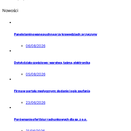
Nowości
Panele laminowane puchną przy krawędziach: przyczyny
06/08/2026
Dotyk działa częściowo: warstwa, taśma, elektronika
05/08/2026
Firma w portalu medycznym: dodanie i opis zaufania
23/06/2026
Porównanie ofert biur rachunkowych dla sp. z o.o.
21/06/2026